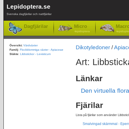
Lepidoptera.se
Svenska dagfjärilar och nattfjärilar
Dagfjärilar
Micro
Macr
-lepidoptera
-lepidopte
Översikt:
Värdväxter
Dikotyledoner
/
Apiac
Familj
:
Flockblommiga växter - Apiaceae
Släkte
:
Libbstickor - Levisticum
Art: Libbstick
Länkar
Den virtuella flor
Fjärilar
Lista på fjärilar som använder Libbsti
Smalvingad skärmmal - Eperm