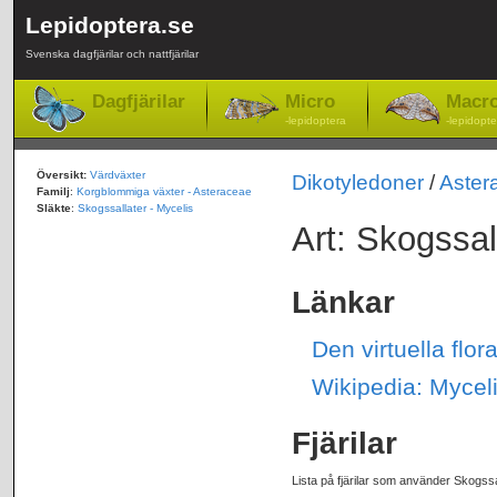
Lepidoptera.se
Svenska dagfjärilar och nattfjärilar
Dagfjärilar
Micro
Macr
-lepidoptera
-lepidopte
Översikt:
Värdväxter
Dikotyledoner
/
Aster
Familj
:
Korgblommiga växter - Asteraceae
Släkte
:
Skogssallater - Mycelis
Art: Skogssal
Länkar
Den virtuella flor
Wikipedia: Myceli
Fjärilar
Lista på fjärilar som använder Skogssa