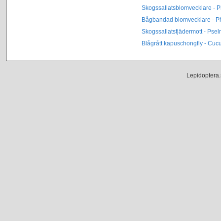
Skogssallatsblomvecklare - P
Bågbandad blomvecklare - Pha
Skogssallatsfjädermott - Pse
Blågrått kapuschongfly - Cucu
Lepidoptera