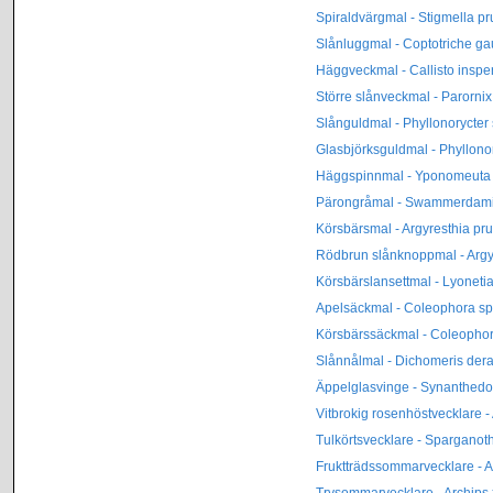
Spiraldvärgmal - Stigmella p
Slånluggmal - Coptotriche ga
Häggveckmal - Callisto insper
Större slånveckmal - Parornix 
Slånguldmal - Phyllonorycter 
Glasbjörksguldmal - Phyllonor
Häggspinnmal - Yponomeuta
Pärongråmal - Swammerdamia
Körsbärsmal - Argyresthia pru
Rödbrun slånknoppmal - Argyr
Körsbärslansettmal - Lyonetia
Apelsäckmal - Coleophora sp
Körsbärssäckmal - Coleophora
Slånnålmal - Dichomeris dera
Äppelglasvinge - Synanthed
Vitbrokig rosenhöstvecklare -
Tulkörtsvecklare - Sparganoth
Fruktträdssommarvecklare - 
Trysommarvecklare - Archips