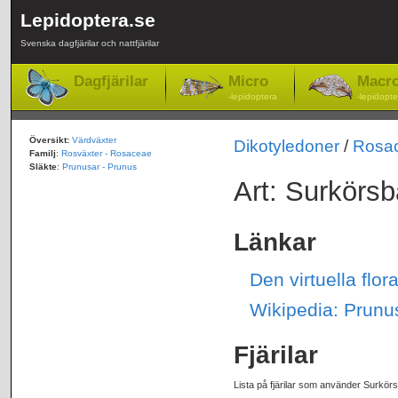
Lepidoptera.se
Svenska dagfjärilar och nattfjärilar
Dagfjärilar
Micro
Macr
-lepidoptera
-lepidopte
Översikt:
Värdväxter
Dikotyledoner
/
Rosa
Familj
:
Rosväxter - Rosaceae
Släkte
:
Prunusar - Prunus
Art: Surkörsb
Länkar
Den virtuella flo
Wikipedia: Prunu
Fjärilar
Lista på fjärilar som använder Surkör