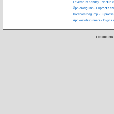
Leverbrunt bandfly - Noctua
Äpplerödgump - Euproctis ch
Körsbärsrödgump - Euproctis 
Aprikostofsspinnare - Orgyia 
Lepidoptera