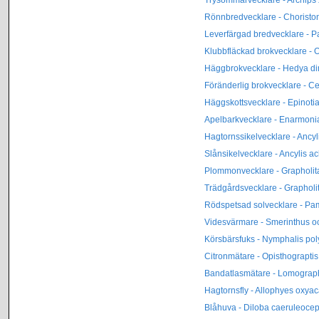
Rönnbredvecklare - Choriston
Leverfärgad bredvecklare - 
Klubbfläckad brokvecklare - 
Häggbrokvecklare - Hedya d
Föränderlig brokvecklare - C
Häggskottsvecklare - Epinoti
Apelbarkvecklare - Enarmoni
Hagtornssikelvecklare - Ancy
Slånsikelvecklare - Ancylis a
Plommonvecklare - Grapholit
Trädgårdsvecklare - Grapholi
Rödspetsad solvecklare - Pa
Videsvärmare - Smerinthus oc
Körsbärsfuks - Nymphalis pol
Citronmätare - Opisthograptis
Bandatlasmätare - Lomograp
Hagtornsfly - Allophyes oxya
Blåhuva - Diloba caeruleoce