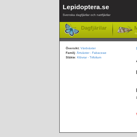
Lepidoptera.se
Svenska dagfjärilar och nattfjärilar
Dagfjärilar
M
-l
Översikt:
Värdväxter
Familj
:
Ärtväxter - Fabaceae
Släkte
:
Klövrar - Trifolium