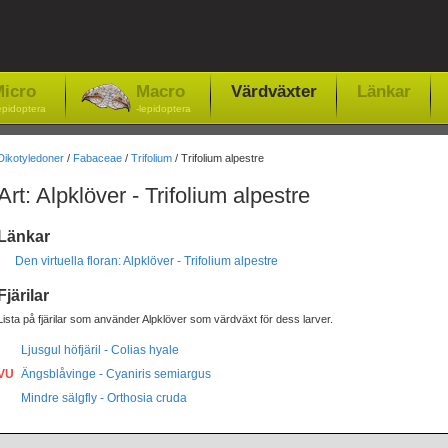
icro
Macro
Värdväxter
Länkar
epidoptera
-lepidoptera
Dikotyledoner
/
Fabaceae
/
Trifolium
/ Trifolium alpestre
Art: Alpklöver - Trifolium alpestre
Länkar
Den virtuella floran: Alpklöver - Trifolium alpestre
Fjärilar
Lista på fjärilar som använder Alpklöver som värdväxt för dess larver.
Ljusgul höfjäril - Colias hyale
VU
Ängsblåvinge - Cyaniris semiargus
Mindre sälgfly - Orthosia cruda