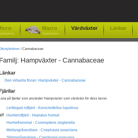
icro
Macro
Värdväxter
Länkar
epidoptera
-lepidoptera
Dikotyledoner
/ Cannabaceae
Familj: Hampväxter - Cannabaceae
Länkar
Den virtuella floran: Hampväxter - Cannabaceae
Fjärilar
Lista på fjärilar som använder Hampväxter som värdväxt för dess larver.
Lerfärgad rotfjäril - Korscheltellus lupulinus
NT
Humlerotfjäril - Hepialus humuli
Humlefransmal - Cosmopterix zieglerella
Mellangråvecklare - Cnephasia asseclana
Stäppgråvecklare - Cnephasia pasiuana