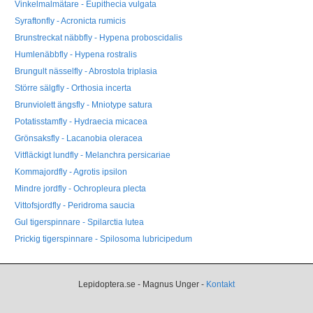
Vinkelmalmätare - Eupithecia vulgata
Syraftonfly - Acronicta rumicis
Brunstreckat näbbfly - Hypena proboscidalis
Humlenäbbfly - Hypena rostralis
Brungult nässelfly - Abrostola triplasia
Större sälgfly - Orthosia incerta
Brunviolett ängsfly - Mniotype satura
Potatisstamfly - Hydraecia micacea
Grönsaksfly - Lacanobia oleracea
Vitfläckigt lundfly - Melanchra persicariae
Kommajordfly - Agrotis ipsilon
Mindre jordfly - Ochropleura plecta
Vittofsjordfly - Peridroma saucia
Gul tigerspinnare - Spilarctia lutea
Prickig tigerspinnare - Spilosoma lubricipedum
Lepidoptera.se - Magnus Unger -
Kontakt