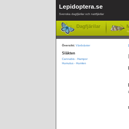
Lepidoptera.se
Svenska dagfjärilar och nattfjärilar
Dagfjärilar
M
-l
Översikt:
Värdväxter
Släkten
Cannabis - Hampor
Humulus - Humlen