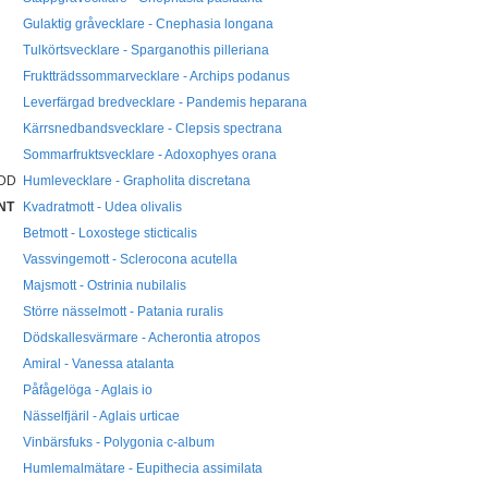
Gulaktig gråvecklare - Cnephasia longana
Tulkörtsvecklare - Sparganothis pilleriana
Fruktträdssommarvecklare - Archips podanus
Leverfärgad bredvecklare - Pandemis heparana
Kärrsnedbandsvecklare - Clepsis spectrana
Sommarfruktsvecklare - Adoxophyes orana
DD
Humlevecklare - Grapholita discretana
NT
Kvadratmott - Udea olivalis
Betmott - Loxostege sticticalis
Vassvingemott - Sclerocona acutella
Majsmott - Ostrinia nubilalis
Större nässelmott - Patania ruralis
Dödskallesvärmare - Acherontia atropos
Amiral - Vanessa atalanta
Påfågelöga - Aglais io
Nässelfjäril - Aglais urticae
Vinbärsfuks - Polygonia c-album
Humlemalmätare - Eupithecia assimilata