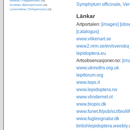
Nolidae (Trågspinnare)
(14)
Symphytum officinale
,
Ve
Arctiidae (Björnspinnare)
(41)
Lymantriidae (Tofsspinnare)
(13)
Länkar
Artportalen:
[images]
[obse
[catalogus]
www.vilkenart.se
www2.nrm.se/en/svenska_f
lepidoptera.eu
Artsobservasjoner.no:
[im
www.ukmoths.org.uk
lepiforum.org
www.leps.it
www.lepidoptera.no
www.vlindernet.nl
www.biopix.dk
www.funet.fi/pub/sci/bio/li
www.fugleognatur.dk
britishlepidoptera.weebly