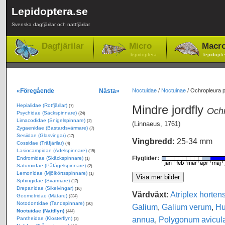
Lepidoptera.se
Svenska dagfjärilar och nattfjärilar
Dagfjärilar
Micro
Macr
-lepidoptera
-lepidopte
«Föregående
Nästa»
Noctuidae
/
Noctuinae
/
Ochropleura pl
Hepialidae (Rotfjärilar)
Mindre jordfly
(7)
Ochr
Psychidae (Säckspinnare)
(24)
Limacodidae (Snigelspinnare)
(2)
(Linnaeus, 1761)
Zygaenidae (Bastardsvärmare)
(7)
Sesiidae (Glasvingar)
(17)
Vingbredd:
25-34 mm
Cossidae (Träfjärilar)
(4)
Lasiocampidae (Ädelspinnare)
(15)
Flygtider:
Endromidae (Skäckspinnare)
(1)
Saturniidae (Påfågelspinnare)
(2)
Lemonidae (Mjölkörtsspinnare)
(1)
Sphingidae (Svärmare)
(17)
Drepanidae (Sikelvingar)
(16)
Värdväxt:
Atriplex hortens
Geometridae (Mätare)
(334)
Notodontidae (Tandspinnare)
(30)
Galium
,
Galium verum
,
Hu
Noctuidae (Nattflyn)
(444)
annua
,
Polygonum avicul
Pantheidae (Klosterflyn)
(3)