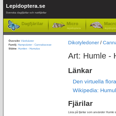
Lepidoptera.se
Svenska dagfjärilar och nattfjärilar
Dagfjärilar
Micro
Macr
-lepidoptera
-lepidopte
Översikt:
Värdväxter
Dikotyledoner
/
Cann
Familj
:
Hampväxter - Cannabaceae
Släkte
:
Humlen - Humulus
Art: Humle -
Länkar
Den virtuella flo
Wikipedia: Humul
Fjärilar
Lista på fjärilar som använder Humle 