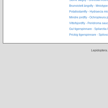
Brunviolett ängsfly - Mniotype
Potatisstamfly - Hydraecia m
Mindre jordfly - Ochropleura p
Vittofsjordfly - Peridroma sau
Gul tigerspinnare - Spilarctia 
Prickig tigerspinnare - Spilo
Lepidoptera