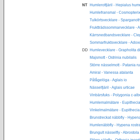
NT
Humlerotfjäril - Hepialus hum
Humlefransmal - Cosmopterix 
Tulkörtsvecklare - Sparganoth
Fruktträdssommarvecklare - 
Kärrsnedbandsvecklare - Cle
Sommarfruktsvecklare - Ado
DD
Humlevecklare - Grapholita d
Majsmott - Ostrinia nubilalis
Större nässelmott - Patania ru
Amiral - Vanessa atalanta
Påfågelöga - Aglais io
Nässelfjäril - Aglais urticae
Vinbärsfuks - Polygonia c-al
Humlemalmätare - Eupithecia
Vinkelmalmätare - Eupithecia
Brunstreckat näbbfly - Hypen
Humlenäbbfly - Hypena rostra
Brungult nässelfly - Abrostola 
Större sälgfly - Orthosia incer