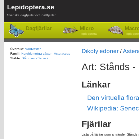
Lepidoptera.se
Svenska dagfjärilar och nattfjärilar
Dagfjärilar
Micro
Macr
-lepidoptera
-lepidopte
Översikt:
Värdväxter
Dikotyledoner
/
Aster
Familj
:
Korgblommiga växter - Asteraceae
Släkte
:
Ståndsar - Senecio
Art: Stånds 
Länkar
Den virtuella flo
Wikipedia: Senec
Fjärilar
Lista på fjärilar som använder Stånds 