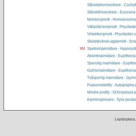
Ståndsblomvecklare - Cochyli
Ståndsfrövecklare - Eucosma
Molnkorgmott - Homoeosoma
Vitkantat korgmott - Phycitod
Vinkelkorgmott - Phycitodes s
Skarptecknat ugglemott - Scop
VU
Spetsvingemätare - Hypoxysti
Absintmalmätare - Eupithecia
Spenslig malmätare - Eupithe
Gullrismalmätare - Eupithecia
Tvåsporrig malmätare - Gymnos
Purpurmetallfly - Autographa 
Mindre jordfly - Ochropleura p
Karminspinnare - Tyria jacob
Lepidoptera