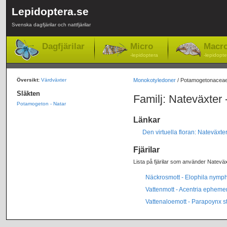
Lepidoptera.se
Svenska dagfjärilar och nattfjärilar
Dagfjärilar
Micro
Macr
-lepidoptera
-lepidopte
Översikt:
Värdväxter
Monokotyledoner
/ Potamogetonacea
Släkten
Familj: Nateväxte
Potamogeton - Natar
Länkar
Den virtuella floran: Nateväx
Fjärilar
Lista på fjärilar som använder Nateväx
Näckrosmott - Elophila nymp
Vattenmott - Acentria ephemer
Vattenaloemott - Parapoynx st