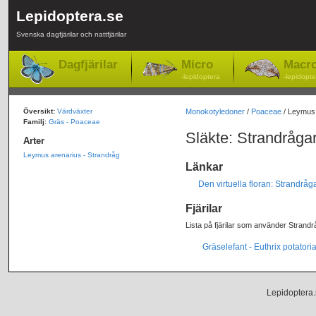
Lepidoptera.se
Svenska dagfjärilar och nattfjärilar
Dagfjärilar
Micro
Macr
-lepidoptera
-lepidopte
Översikt:
Värdväxter
Monokotyledoner
/
Poaceae
/ Leymus
Familj
:
Gräs - Poaceae
Släkte: Strandråga
Arter
Leymus arenarius - Strandråg
Länkar
Den virtuella floran: Strandrå
Fjärilar
Lista på fjärilar som använder Strandr
Gräselefant - Euthrix potatori
Lepidoptera