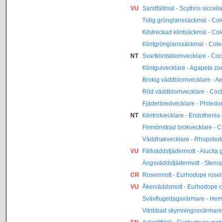
VU
Sandfältmal - Scythris siccell
Tidig grönglanssäckmal - Col
Kilstreckad klintsäckmal - Co
Klintgrönglanssäckmal - Col
NT
Svartklintsblomvecklare - Co
Klintgulvecklare - Agapeta z
Brokig väddblomvecklare - A
Röd väddblomvecklare - Cochyl
Fjäderbredvecklare - Philed
NT
Klintrotvecklare - Endotheni
Finmönstrad brokvecklare - C
Väddhakvecklare - Rhopobot
VU
Fältväddsfjädermott - Alucit
Ängsväddsfjädermott - Stenopt
CR
Rosenmott - Eurhodope rosel
VU
Åkerväddsmott - Eurhodope ci
Svävflugedagsvärmare - Hema
Vitribbad skymningssvärmare 