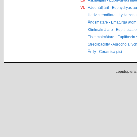
EN
Asknätfjäril - Euphydryas mat
VU
Väddnätfjäril - Euphydryas au
Hedvintermätare - Lycia zona
Ängsmätare - Ematurga atom
Klintmalmätare - Eupithecia 
Tistelmalmätare - Eupithecia 
Streckbackfly - Agrochola lych
Ärtfly - Ceramica pisi
Lepidoptera