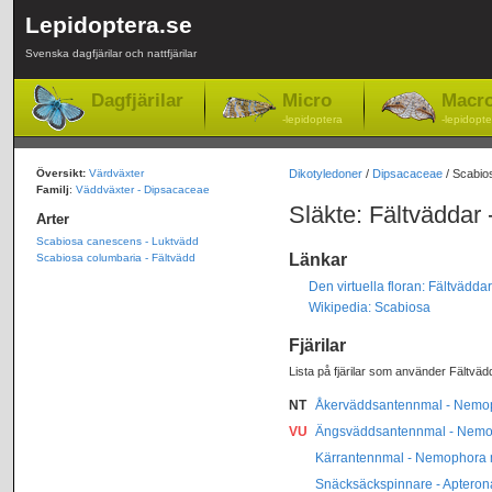
Lepidoptera.se
Svenska dagfjärilar och nattfjärilar
Dagfjärilar
Micro
Macr
-lepidoptera
-lepidopte
Översikt:
Värdväxter
Dikotyledoner
/
Dipsacaceae
/ Scabio
Familj
:
Väddväxter - Dipsacaceae
Släkte: Fältväddar
Arter
Scabiosa canescens - Luktvädd
Länkar
Scabiosa columbaria - Fältvädd
Den virtuella floran: Fältvädda
Wikipedia: Scabiosa
Fjärilar
Lista på fjärilar som använder Fältväd
NT
Åkerväddsantennmal - Nemop
VU
Ängsväddsantennmal - Nemop
Kärrantennmal - Nemophora 
Snäcksäckspinnare - Apterona