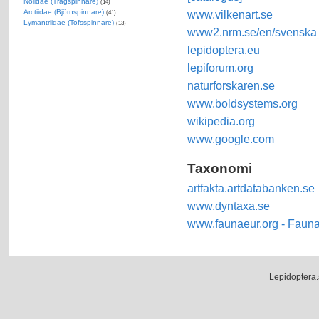
Nolidae (Trågspinnare)
(14)
Arctiidae (Björnspinnare)
www.vilkenart.se
(41)
Lymantriidae (Tofsspinnare)
(13)
www2.nrm.se/en/svenska_f
lepidoptera.eu
lepiforum.org
naturforskaren.se
www.boldsystems.org
wikipedia.org
www.google.com
Taxonomi
artfakta.artdatabanken.se
www.dyntaxa.se
www.faunaeur.org - Faun
Lepidoptera