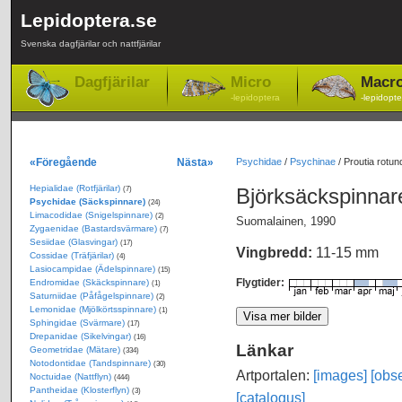
Lepidoptera.se
Svenska dagfjärilar och nattfjärilar
Dagfjärilar
Micro
Macr
-lepidoptera
-lepidopte
«Föregående
Nästa»
Psychidae
/
Psychinae
/
Proutia rotun
Hepialidae (Rotfjärilar)
Björksäckspinna
(7)
Psychidae (Säckspinnare)
(24)
Limacodidae (Snigelspinnare)
(2)
Suomalainen, 1990
Zygaenidae (Bastardsvärmare)
(7)
Sesiidae (Glasvingar)
(17)
Vingbredd:
11-15 mm
Cossidae (Träfjärilar)
(4)
Lasiocampidae (Ädelspinnare)
(15)
Flygtider:
Endromidae (Skäckspinnare)
(1)
Saturniidae (Påfågelspinnare)
(2)
Lemonidae (Mjölkörtsspinnare)
(1)
Sphingidae (Svärmare)
(17)
Drepanidae (Sikelvingar)
(16)
Länkar
Geometridae (Mätare)
(334)
Notodontidae (Tandspinnare)
(30)
Artportalen:
[images]
[obse
Noctuidae (Nattflyn)
(444)
Pantheidae (Klosterflyn)
(3)
[catalogus]