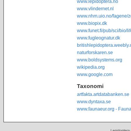
www.lepidoptera.no
www.vlindernet.nl
www.nhm.uio.no/fagene/zo
www.biopix.dk
www.funet.fi/pub/sci/bio/li
www.fugleognatur.dk
britishlepidoptera.weebly
naturforskaren.se
www.boldsystems.org
wikipedia.org
www.google.com
Taxonomi
artfakta.artdatabanken.se
www.dyntaxa.se
www.faunaeur.org - Faun
Lepidoptera