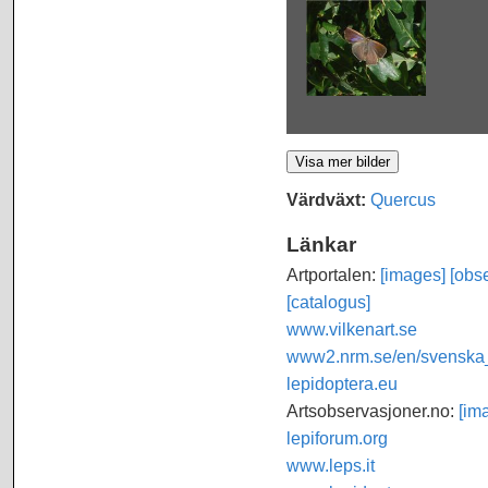
Värdväxt:
Quercus
Länkar
Artportalen:
[images]
[obse
[catalogus]
www.vilkenart.se
www2.nrm.se/en/svenska_f
lepidoptera.eu
Artsobservasjoner.no:
[im
lepiforum.org
www.leps.it