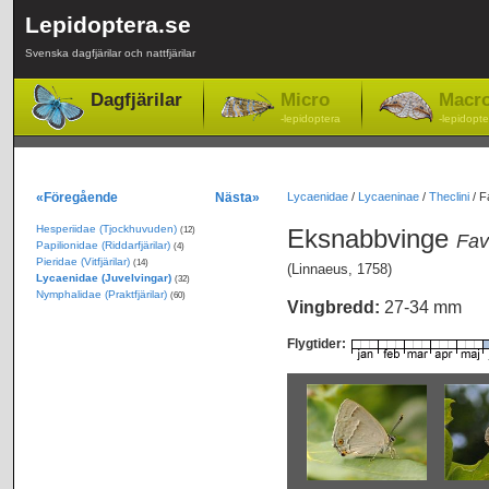
Lepidoptera.se
Svenska dagfjärilar och nattfjärilar
Dagfjärilar
Micro
Macr
-lepidoptera
-lepidopte
«Föregående
Nästa»
Lycaenidae
/
Lycaeninae
/
Theclini
/
F
Hesperiidae (Tjockhuvuden)
Eksnabbvinge
(12)
Fav
Papilionidae (Riddarfjärilar)
(4)
Pieridae (Vitfjärilar)
(14)
(Linnaeus, 1758)
Lycaenidae (Juvelvingar)
(32)
Nymphalidae (Praktfjärilar)
(60)
Vingbredd:
27-34 mm
Flygtider: