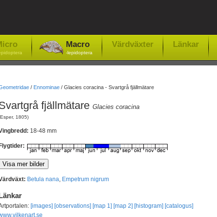
icro
Macro
Värdväxter
Länkar
epidoptera
-lepidoptera
Geometridae
/
Ennominae
/
Glacies coracina - Svartgrå fjällmätare
Svartgrå fjällmätare
Glacies coracina
(Esper, 1805)
Vingbredd:
18-48 mm
Flygtider:
Värdväxt:
Betula nana
,
Empetrum nigrum
Länkar
Artportalen:
[images]
[observations]
[map 1]
[map 2]
[histogram]
[catalogus]
www.vilkenart.se