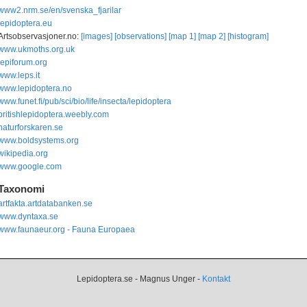
www2.nrm.se/en/svenska_fjarilar
lepidoptera.eu
Artsobservasjoner.no:
[images]
[observations]
[map 1]
[map 2]
[histogram]
www.ukmoths.org.uk
lepiforum.org
www.leps.it
www.lepidoptera.no
www.funet.fi/pub/sci/bio/life/insecta/lepidoptera
britishlepidoptera.weebly.com
naturforskaren.se
www.boldsystems.org
wikipedia.org
www.google.com
Taxonomi
artfakta.artdatabanken.se
www.dyntaxa.se
www.faunaeur.org - Fauna Europaea
Lepidoptera.se - Magnus Unger -
Kontakt