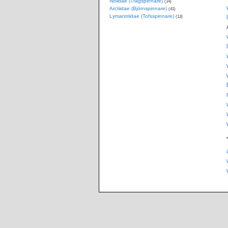
Nolidae (Trågspinnare)
(14)
Arctiidae (Björnspinnare)
(41)
Lymantriidae (Tofsspinnare)
(13)