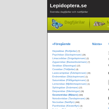
Lepidoptera.se
Svenska dagfjärilar och nattfjärilar
Dagfjärilar
M
-l
«Föregående
Nästa»
Hepialidae (Rotfjärilar)
(7)
Psychidae (Säckspinnare)
(24)
Limacodidae (Snigelspinnare)
(2)
Zygaenidae (Bastardsvärmare)
(7)
Sesiidae (Glasvingar)
(17)
Cossidae (Träfjärilar)
(4)
Lasiocampidae (Ädelspinnare)
(15)
Endromidae (Skäckspinnare)
(1)
Saturniidae (Påfågelspinnare)
(2)
Lemonidae (Mjölkörtsspinnare)
(1)
Sphingidae (Svärmare)
(17)
Drepanidae (Sikelvingar)
(16)
Geometridae (Mätare)
(334)
Notodontidae (Tandspinnare)
(30)
Noctuidae (Nattflyn)
(444)
Pantheidae (Klosterflyn)
(3)