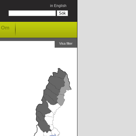
in English
Om
Visa filter