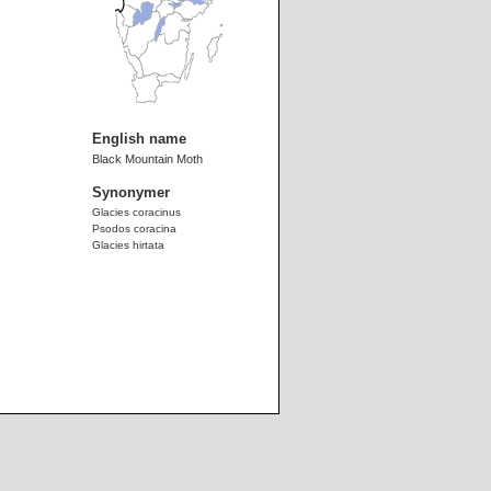
English name
Black Mountain Moth
Synonymer
Glacies coracinus
Psodos coracina
Glacies hirtata