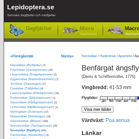
Lepidoptera.se
Svenska dagfjärilar och nattfjärilar
Dagfjärilar
Micro
Macr
-lepidoptera
-lepidopte
«Föregående
Nästa»
Noctuidae
/
Hadeninae
/
Apameini
/
Apa
Hepialidae (Rotfjärilar)
Benfärgat ängsfl
(7)
Psychidae (Säckspinnare)
(24)
Limacodidae (Snigelspinnare)
(2)
(Denis & Schiffermüller, 1775)
Zygaenidae (Bastardsvärmare)
(7)
Sesiidae (Glasvingar)
(17)
Vingbredd:
41-53 mm
Cossidae (Träfjärilar)
(4)
Lasiocampidae (Ädelspinnare)
(15)
Flygtider:
Endromidae (Skäckspinnare)
(1)
Saturniidae (Påfågelspinnare)
(2)
Lemonidae (Mjölkörtsspinnare)
(1)
Sphingidae (Svärmare)
(17)
Drepanidae (Sikelvingar)
(16)
Värdväxt:
Poa annua
Geometridae (Mätare)
(334)
Notodontidae (Tandspinnare)
(30)
Noctuidae (Nattflyn)
(444)
Länkar
Pantheidae (Klosterflyn)
(3)