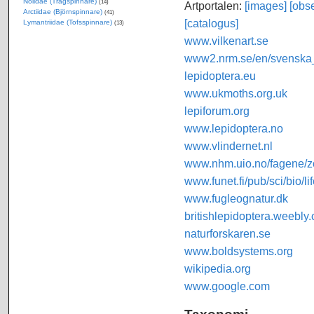
Nolidae (Trågspinnare)
(14)
Artportalen:
[images]
[obse
Arctiidae (Björnspinnare)
(41)
[catalogus]
Lymantriidae (Tofsspinnare)
(13)
www.vilkenart.se
www2.nrm.se/en/svenska_f
lepidoptera.eu
www.ukmoths.org.uk
lepiforum.org
www.lepidoptera.no
www.vlindernet.nl
www.nhm.uio.no/fagene/zo
www.funet.fi/pub/sci/bio/li
www.fugleognatur.dk
britishlepidoptera.weebly
naturforskaren.se
www.boldsystems.org
wikipedia.org
www.google.com
Taxonomi