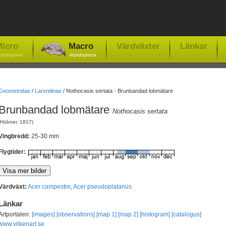
icro
Macro
Värdväxter
Länkar
epidoptera
-lepidoptera
Geometridae
/
Larentiinae
/
Nothocasis sertata - Brunbandad lobmätare
Brunbandad lobmätare
Nothocasis sertata
(Hübner, 1817)
Vingbredd:
25-30 mm
Flygtider:
Värdväxt:
Acer campestre
,
Acer pseudoplatanus
Länkar
Artportalen:
[images]
[observations]
[map 1]
[map 2]
[histogram]
[catalogus]
www.vilkenart.se