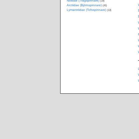
Nolidae (Trågspinnare)
(14)
Arctiidae (Björnspinnare)
(41)
Lymantriidae (Tofsspinnare)
(13)