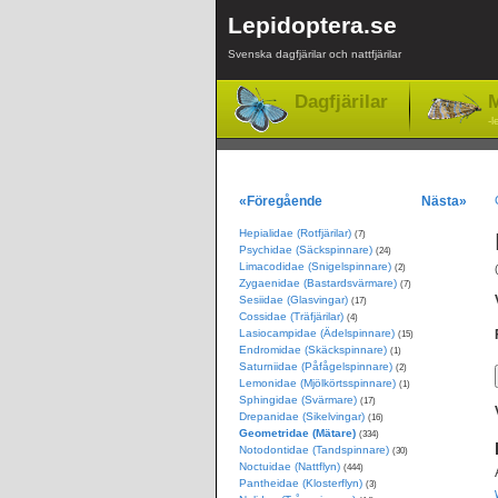
Lepidoptera.se
Svenska dagfjärilar och nattfjärilar
Dagfjärilar
M
-l
«Föregående
Nästa»
Hepialidae (Rotfjärilar)
(7)
Psychidae (Säckspinnare)
(24)
Limacodidae (Snigelspinnare)
(2)
Zygaenidae (Bastardsvärmare)
(7)
Sesiidae (Glasvingar)
(17)
Cossidae (Träfjärilar)
(4)
Lasiocampidae (Ädelspinnare)
(15)
Endromidae (Skäckspinnare)
(1)
Saturniidae (Påfågelspinnare)
(2)
Lemonidae (Mjölkörtsspinnare)
(1)
Sphingidae (Svärmare)
(17)
Drepanidae (Sikelvingar)
(16)
Geometridae (Mätare)
(334)
Notodontidae (Tandspinnare)
(30)
Noctuidae (Nattflyn)
(444)
Pantheidae (Klosterflyn)
(3)