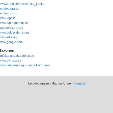
www2.nrm.se/en/svenska_fjarilar
lepidoptera.eu
lepiforum.org
www.leps.it
www.fugleognatur.dk
naturforskaren.se
www.boldsystems.org
wikipedia.org
www.google.com
Taxonomi
artfakta.artdatabanken.se
www.dyntaxa.se
www.faunaeur.org - Fauna Europaea
Lepidoptera.se - Magnus Unger -
Kontakt