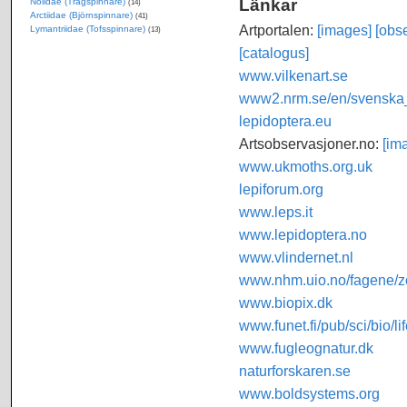
Länkar
Nolidae (Trågspinnare)
(14)
Arctiidae (Björnspinnare)
(41)
Artportalen:
[images]
[obse
Lymantriidae (Tofsspinnare)
(13)
[catalogus]
www.vilkenart.se
www2.nrm.se/en/svenska_f
lepidoptera.eu
Artsobservasjoner.no:
[im
www.ukmoths.org.uk
lepiforum.org
www.leps.it
www.lepidoptera.no
www.vlindernet.nl
www.nhm.uio.no/fagene/zo
www.biopix.dk
www.funet.fi/pub/sci/bio/li
www.fugleognatur.dk
naturforskaren.se
www.boldsystems.org