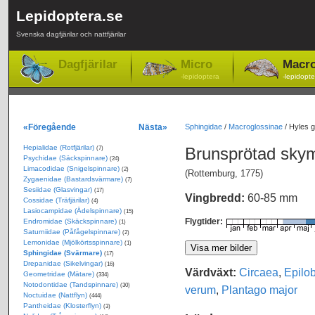
Lepidoptera.se
Svenska dagfjärilar och nattfjärilar
Dagfjärilar
Micro
Macr
-lepidoptera
-lepidopte
«Föregående
Nästa»
Sphingidae
/
Macroglossinae
/
Hyles g
Hepialidae (Rotfjärilar)
Brunsprötad sky
(7)
Psychidae (Säckspinnare)
(24)
Limacodidae (Snigelspinnare)
(2)
(Rottemburg, 1775)
Zygaenidae (Bastardsvärmare)
(7)
Sesiidae (Glasvingar)
(17)
Vingbredd:
60-85 mm
Cossidae (Träfjärilar)
(4)
Lasiocampidae (Ädelspinnare)
(15)
Flygtider:
Endromidae (Skäckspinnare)
(1)
Saturniidae (Påfågelspinnare)
(2)
Lemonidae (Mjölkörtsspinnare)
(1)
Sphingidae (Svärmare)
(17)
Drepanidae (Sikelvingar)
(16)
Värdväxt:
Circaea
,
Epilo
Geometridae (Mätare)
(334)
Notodontidae (Tandspinnare)
(30)
verum
,
Plantago major
Noctuidae (Nattflyn)
(444)
Pantheidae (Klosterflyn)
(3)