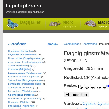
Lepidoptera.se
Svenska dagfjärilar och nattfjärilar
Dagfjärilar
Micro
Macr
-lepidoptera
-lepidopte
«Föregående
Nästa»
Geometridae
/
Geometrinae
/
Pseudote
Hepialidae (Rotfjärilar)
Daggig ginstmät
(7)
Psychidae (Säckspinnare)
(24)
Limacodidae (Snigelspinnare)
(2)
(Hufnagel, 1767)
Zygaenidae (Bastardsvärmare)
(7)
Sesiidae (Glasvingar)
(17)
Vingbredd:
26-38 mm
Cossidae (Träfjärilar)
(4)
Lasiocampidae (Ädelspinnare)
(15)
Endromidae (Skäckspinnare)
Rödlistad:
CR (Akut hota
(1)
Saturniidae (Påfågelspinnare)
(2)
Lemonidae (Mjölkörtsspinnare)
(1)
Flygtider:
Sphingidae (Svärmare)
(17)
Drepanidae (Sikelvingar)
(16)
Geometridae (Mätare)
(334)
Notodontidae (Tandspinnare)
(30)
Noctuidae (Nattflyn)
Värdväxt:
Cytisus
,
Cytisu
(444)
Pantheidae (Klosterflyn)
(3)