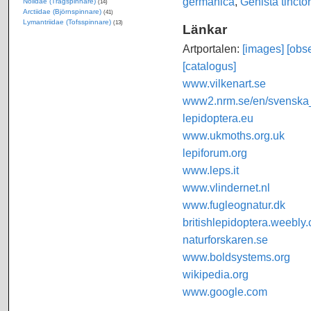
germanica
,
Genista tinctor
Nolidae (Trågspinnare)
(14)
Arctiidae (Björnspinnare)
(41)
Lymantriidae (Tofsspinnare)
(13)
Länkar
Artportalen:
[images]
[obse
[catalogus]
www.vilkenart.se
www2.nrm.se/en/svenska_f
lepidoptera.eu
www.ukmoths.org.uk
lepiforum.org
www.leps.it
www.vlindernet.nl
www.fugleognatur.dk
britishlepidoptera.weebly
naturforskaren.se
www.boldsystems.org
wikipedia.org
www.google.com