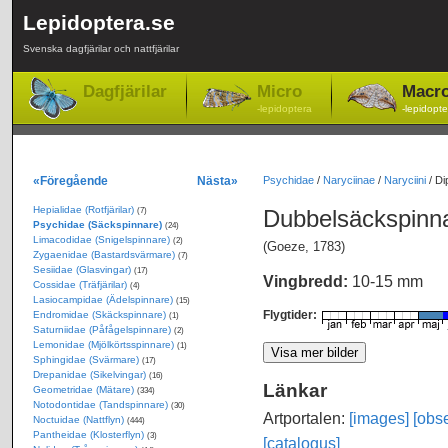
Lepidoptera.se
Svenska dagfjärilar och nattfjärilar
Dagfjärilar
Micro
Macr
-lepidoptera
-lepidopte
«Föregående
Nästa»
Psychidae
/
Naryciinae
/
Naryciini
/
Di
Hepialidae (Rotfjärilar)
Dubbelsäckspinn
(7)
Psychidae (Säckspinnare)
(24)
Limacodidae (Snigelspinnare)
(2)
(Goeze, 1783)
Zygaenidae (Bastardsvärmare)
(7)
Sesiidae (Glasvingar)
(17)
Vingbredd:
10-15 mm
Cossidae (Träfjärilar)
(4)
Lasiocampidae (Ädelspinnare)
(15)
Flygtider:
Endromidae (Skäckspinnare)
(1)
Saturniidae (Påfågelspinnare)
(2)
Lemonidae (Mjölkörtsspinnare)
(1)
Sphingidae (Svärmare)
(17)
Drepanidae (Sikelvingar)
(16)
Länkar
Geometridae (Mätare)
(334)
Notodontidae (Tandspinnare)
(30)
Artportalen:
[images]
[obse
Noctuidae (Nattflyn)
(444)
Pantheidae (Klosterflyn)
(3)
[catalogus]