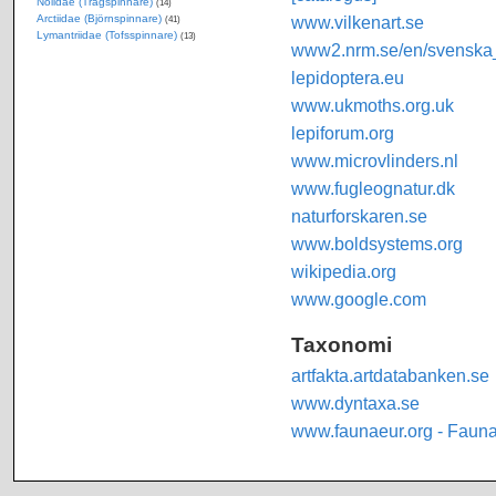
Nolidae (Trågspinnare)
(14)
Arctiidae (Björnspinnare)
www.vilkenart.se
(41)
Lymantriidae (Tofsspinnare)
(13)
www2.nrm.se/en/svenska_f
lepidoptera.eu
www.ukmoths.org.uk
lepiforum.org
www.microvlinders.nl
www.fugleognatur.dk
naturforskaren.se
www.boldsystems.org
wikipedia.org
www.google.com
Taxonomi
artfakta.artdatabanken.se
www.dyntaxa.se
www.faunaeur.org - Faun