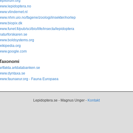
lepiforum.org
www.lepidoptera.no
www.vlindernet.nl
www.nhm.uio.no/fagene/zoologi/insekter/norlep
www.biopix.dk
www.funet.fi/pub/sci/bio/life/insecta/lepidoptera
naturforskaren.se
www.boldsystems.org
wikipedia.org
www.google.com
Taxonomi
artfakta.artdatabanken.se
www.dyntaxa.se
www.faunaeur.org - Fauna Europaea
Lepidoptera.se - Magnus Unger -
Kontakt