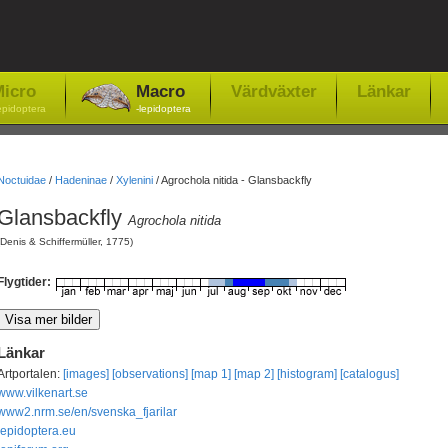
icro
Macro
Värdväxter
Länkar
epidoptera
-lepidoptera
Noctuidae
/
Hadeninae
/
Xylenini
/
Agrochola nitida - Glansbackfly
Glansbackfly
Agrochola nitida
(Denis & Schiffermüller, 1775)
Flygtider:
Länkar
Artportalen:
[images]
[observations]
[map 1]
[map 2]
[histogram]
[catalogus]
www.vilkenart.se
www2.nrm.se/en/svenska_fjarilar
lepidoptera.eu