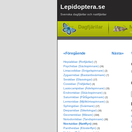
Lepidoptera.se
Svenska dagfjärilar och nattfjärilar
Dagfjärilar
M
-l
«Föregående
Nästa»
Hepialidae (Rotfjärilar)
(7)
Psychidae (Säckspinnare)
(24)
Limacodidae (Snigelspinnare)
(2)
Zygaenidae (Bastardsvärmare)
(7)
Sesiidae (Glasvingar)
(17)
Cossidae (Träfjärilar)
(4)
Lasiocampidae (Ädelspinnare)
(15)
Endromidae (Skäckspinnare)
(1)
Saturniidae (Påfågelspinnare)
(2)
Lemonidae (Mjölkörtsspinnare)
(1)
Sphingidae (Svärmare)
(17)
Drepanidae (Sikelvingar)
(16)
Geometridae (Mätare)
(334)
Notodontidae (Tandspinnare)
(30)
Noctuidae (Nattflyn)
(444)
Pantheidae (Klosterflyn)
(3)