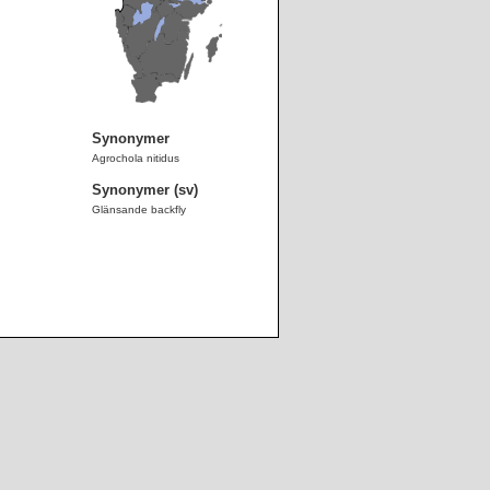
Synonymer
Agrochola nitidus
Synonymer (sv)
Glänsande backfly