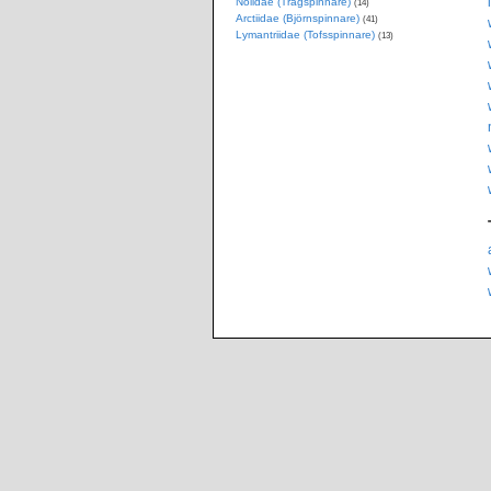
Nolidae (Trågspinnare)
(14)
Arctiidae (Björnspinnare)
(41)
Lymantriidae (Tofsspinnare)
(13)