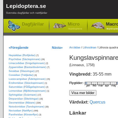
Lepidoptera.se
Svenska dagfjärilar och nattfjärilar
Dagfjärilar
Micro
Macr
-lepidoptera
-lepidopte
«Föregående
Nästa»
Arctiidae
/
Lithosiinae
/
Lithosia quadr
Hepialidae (Rotfjärilar)
Kungslavspinnar
(7)
Psychidae (Säckspinnare)
(24)
Limacodidae (Snigelspinnare)
(2)
(Linnaeus, 1758)
Zygaenidae (Bastardsvärmare)
(7)
Sesiidae (Glasvingar)
(17)
Vingbredd:
35-55 mm
Cossidae (Träfjärilar)
(4)
Lasiocampidae (Ädelspinnare)
(15)
Flygtider:
Endromidae (Skäckspinnare)
(1)
Saturniidae (Påfågelspinnare)
(2)
Lemonidae (Mjölkörtsspinnare)
(1)
Sphingidae (Svärmare)
(17)
Drepanidae (Sikelvingar)
(16)
Värdväxt:
Quercus
Geometridae (Mätare)
(334)
Notodontidae (Tandspinnare)
(30)
Noctuidae (Nattflyn)
(444)
Länkar
Pantheidae (Klosterflyn)
(3)