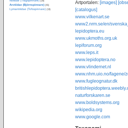
Nolidae (Trågspinnare)
(14)
Artportalen:
[images]
[obse
Arctiidae (Björnspinnare)
(41)
[catalogus]
Lymantriidae (Tofsspinnare)
(13)
www.vilkenart.se
www2.nrm.se/en/svenska_f
lepidoptera.eu
www.ukmoths.org.uk
lepiforum.org
www.leps.it
www.lepidoptera.no
www.vlindernet.nl
www.nhm.uio.no/fagene/zo
www.fugleognatur.dk
britishlepidoptera.weebly
naturforskaren.se
www.boldsystems.org
wikipedia.org
www.google.com
Taxonomi