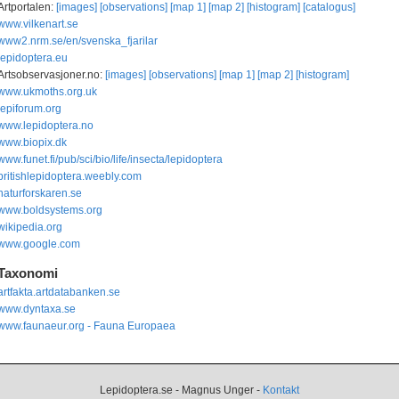
Artportalen:
[images]
[observations]
[map 1]
[map 2]
[histogram]
[catalogus]
www.vilkenart.se
www2.nrm.se/en/svenska_fjarilar
lepidoptera.eu
Artsobservasjoner.no:
[images]
[observations]
[map 1]
[map 2]
[histogram]
www.ukmoths.org.uk
lepiforum.org
www.lepidoptera.no
www.biopix.dk
www.funet.fi/pub/sci/bio/life/insecta/lepidoptera
britishlepidoptera.weebly.com
naturforskaren.se
www.boldsystems.org
wikipedia.org
www.google.com
Taxonomi
artfakta.artdatabanken.se
www.dyntaxa.se
www.faunaeur.org - Fauna Europaea
Lepidoptera.se - Magnus Unger -
Kontakt