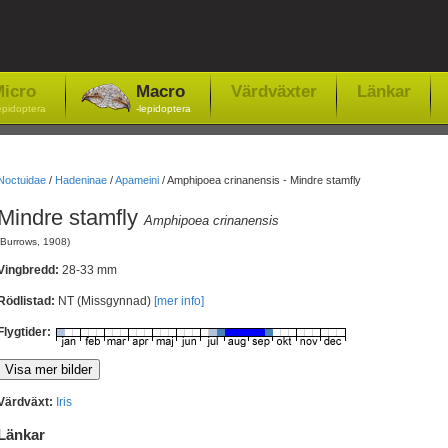
icro
Macro
Värdväxter
Länkar
epidoptera
-lepidoptera
Noctuidae
/
Hadeninae
/
Apameini
/
Amphipoea crinanensis - Mindre stamfly
Mindre stamfly
Amphipoea crinanensis
(Burrows, 1908)
Vingbredd:
28-33 mm
Rödlistad:
NT (Missgynnad)
[mer info]
Flygtider:
Värdväxt:
Iris
Länkar