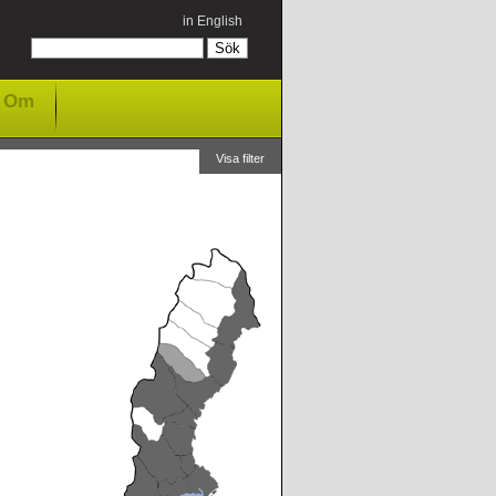
in English
Om
Visa filter