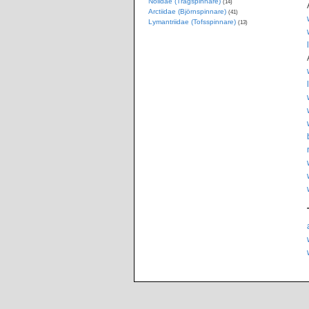
Nolidae (Trågspinnare)
(14)
Arctiidae (Björnspinnare)
(41)
Lymantriidae (Tofsspinnare)
(13)