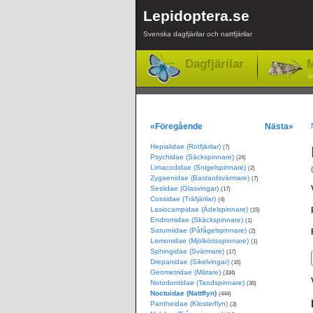
Lepidoptera.se
Svenska dagfjärilar och nattfjärilar
Dagfjärilar
M
-l
«Föregående
Nästa»
Hepialidae (Rotfjärilar)
(7)
Psychidae (Säckspinnare)
(24)
Limacodidae (Snigelspinnare)
(2)
Zygaenidae (Bastardsvärmare)
(7)
Sesiidae (Glasvingar)
(17)
Cossidae (Träfjärilar)
(4)
Lasiocampidae (Ädelspinnare)
(15)
Endromidae (Skäckspinnare)
(1)
Saturniidae (Påfågelspinnare)
(2)
Lemonidae (Mjölkörtsspinnare)
(1)
Sphingidae (Svärmare)
(17)
Drepanidae (Sikelvingar)
(16)
Geometridae (Mätare)
(334)
Notodontidae (Tandspinnare)
(30)
Noctuidae (Nattflyn)
(444)
Pantheidae (Klosterflyn)
(3)