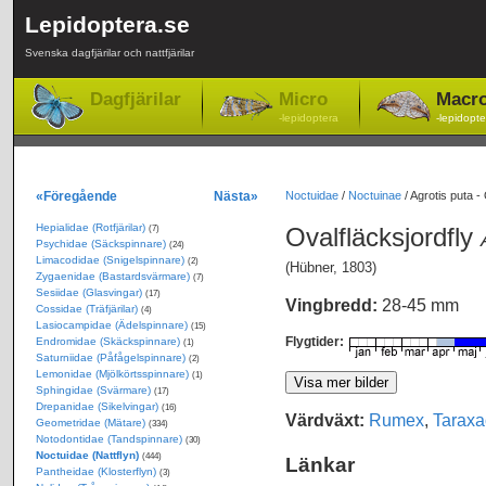
Lepidoptera.se
Svenska dagfjärilar och nattfjärilar
Dagfjärilar
Micro
Macr
-lepidoptera
-lepidopte
«Föregående
Nästa»
Noctuidae
/
Noctuinae
/
Agrotis puta - 
Hepialidae (Rotfjärilar)
Ovalfläcksjordfly
(7)
Psychidae (Säckspinnare)
(24)
Limacodidae (Snigelspinnare)
(2)
(Hübner, 1803)
Zygaenidae (Bastardsvärmare)
(7)
Sesiidae (Glasvingar)
(17)
Vingbredd:
28-45 mm
Cossidae (Träfjärilar)
(4)
Lasiocampidae (Ädelspinnare)
(15)
Flygtider:
Endromidae (Skäckspinnare)
(1)
Saturniidae (Påfågelspinnare)
(2)
Lemonidae (Mjölkörtsspinnare)
(1)
Sphingidae (Svärmare)
(17)
Drepanidae (Sikelvingar)
(16)
Värdväxt:
Rumex
,
Tarax
Geometridae (Mätare)
(334)
Notodontidae (Tandspinnare)
(30)
Noctuidae (Nattflyn)
(444)
Länkar
Pantheidae (Klosterflyn)
(3)