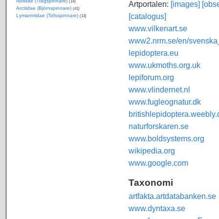
Nolidae (Trågspinnare)
(14)
Artportalen:
[images]
[obse
Arctiidae (Björnspinnare)
(41)
[catalogus]
Lymantriidae (Tofsspinnare)
(13)
www.vilkenart.se
www2.nrm.se/en/svenska_f
lepidoptera.eu
www.ukmoths.org.uk
lepiforum.org
www.vlindernet.nl
www.fugleognatur.dk
britishlepidoptera.weebly
naturforskaren.se
www.boldsystems.org
wikipedia.org
www.google.com
Taxonomi
artfakta.artdatabanken.se
www.dyntaxa.se