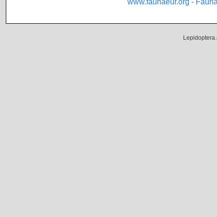
www.faunaeur.org - Faun
Lepidoptera