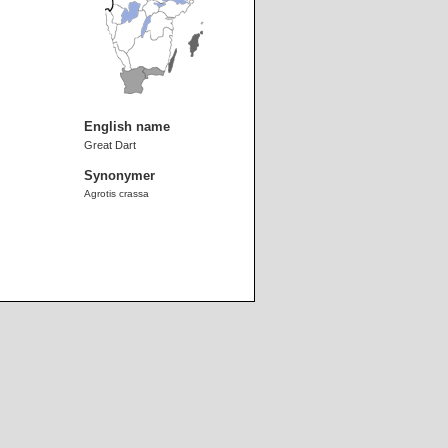
English name
Great Dart
Synonymer
Agrotis crassa