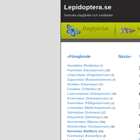
Lepidoptera.se
Svenska dagfjärilar och nattfjärilar
Dagfjärilar
M
-l
«Föregående
Nästa»
Hepialidae (Rotfjärilar)
(7)
Psychidae (Säckspinnare)
(24)
Limacodidae (Snigelspinnare)
(2)
Zygaenidae (Bastardsvärmare)
(7)
Sesiidae (Glasvingar)
(17)
Cossidae (Träfjärilar)
(4)
Lasiocampidae (Ädelspinnare)
(15)
Endromidae (Skäckspinnare)
(1)
Saturniidae (Påfågelspinnare)
(2)
Lemonidae (Mjölkörtsspinnare)
(1)
Sphingidae (Svärmare)
(17)
Drepanidae (Sikelvingar)
(16)
Geometridae (Mätare)
(334)
Notodontidae (Tandspinnare)
(30)
Noctuidae (Nattflyn)
(444)
Pantheidae (Klosterflyn)
(3)