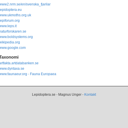
www2.nrm.se/en/svenska_fjarilar
lepidoptera.eu
www.ukmoths.org.uk
lepiforum.org
www.leps.it
naturforskaren.se
www.boldsystems.org
wikipedia.org
www.google.com
Taxonomi
artfakta.artdatabanken.se
www.dyntaxa.se
www.faunaeur.org - Fauna Europaea
Lepidoptera.se - Magnus Unger -
Kontakt