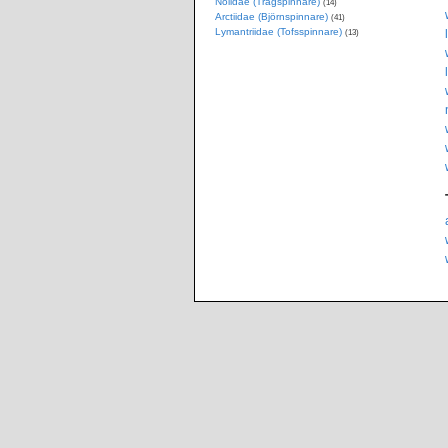
Nolidae (Trågspinnare)
(14)
Arctiidae (Björnspinnare)
(41)
Lymantriidae (Tofsspinnare)
(13)