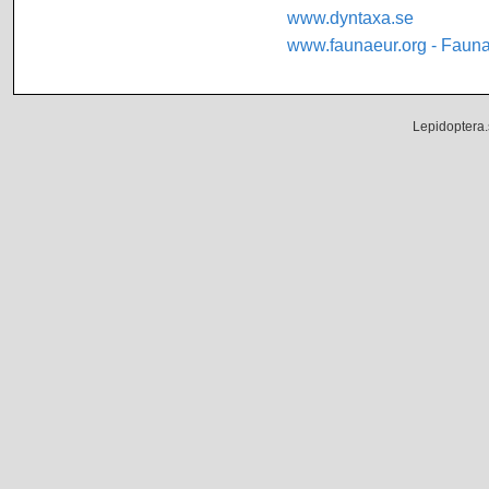
www.dyntaxa.se
www.faunaeur.org - Faun
Lepidoptera