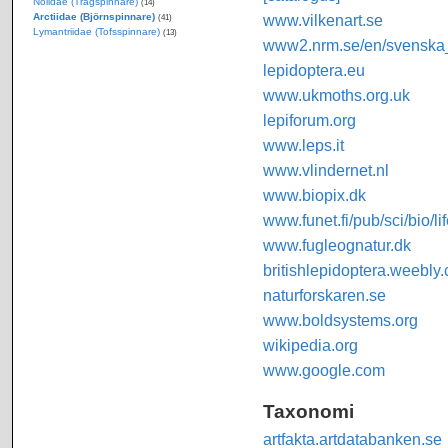
Nolidae (Trågspinnare)
(14)
Arctiidae (Björnspinnare)
www.vilkenart.se
(41)
Lymantriidae (Tofsspinnare)
(13)
www2.nrm.se/en/svenska_f
lepidoptera.eu
www.ukmoths.org.uk
lepiforum.org
www.leps.it
www.vlindernet.nl
www.biopix.dk
www.funet.fi/pub/sci/bio/li
www.fugleognatur.dk
britishlepidoptera.weebly
naturforskaren.se
www.boldsystems.org
wikipedia.org
www.google.com
Taxonomi
artfakta.artdatabanken.se