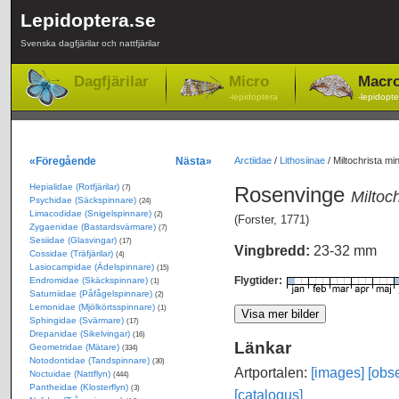
Lepidoptera.se
Svenska dagfjärilar och nattfjärilar
Dagfjärilar
Micro
Macr
-lepidoptera
-lepidopte
«Föregående
Nästa»
Arctiidae
/
Lithosiinae
/
Miltochrista mi
Hepialidae (Rotfjärilar)
Rosenvinge
(7)
Miltoch
Psychidae (Säckspinnare)
(24)
Limacodidae (Snigelspinnare)
(2)
(Forster, 1771)
Zygaenidae (Bastardsvärmare)
(7)
Sesiidae (Glasvingar)
(17)
Vingbredd:
23-32 mm
Cossidae (Träfjärilar)
(4)
Lasiocampidae (Ädelspinnare)
(15)
Flygtider:
Endromidae (Skäckspinnare)
(1)
Saturniidae (Påfågelspinnare)
(2)
Lemonidae (Mjölkörtsspinnare)
(1)
Sphingidae (Svärmare)
(17)
Drepanidae (Sikelvingar)
(16)
Länkar
Geometridae (Mätare)
(334)
Notodontidae (Tandspinnare)
(30)
Artportalen:
[images]
[obse
Noctuidae (Nattflyn)
(444)
Pantheidae (Klosterflyn)
(3)
[catalogus]