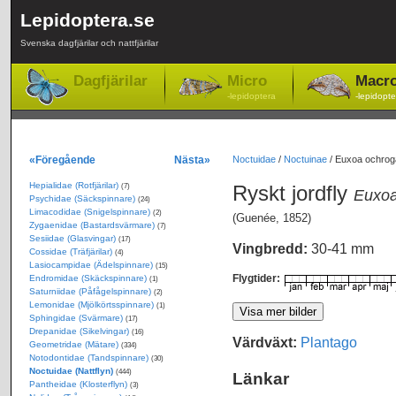
Lepidoptera.se
Svenska dagfjärilar och nattfjärilar
Dagfjärilar
Micro
Macr
-lepidoptera
-lepidopte
«Föregående
Nästa»
Noctuidae
/
Noctuinae
/
Euxoa ochroga
Hepialidae (Rotfjärilar)
Ryskt jordfly
(7)
Euxoa
Psychidae (Säckspinnare)
(24)
Limacodidae (Snigelspinnare)
(2)
(Guenée, 1852)
Zygaenidae (Bastardsvärmare)
(7)
Sesiidae (Glasvingar)
(17)
Vingbredd:
30-41 mm
Cossidae (Träfjärilar)
(4)
Lasiocampidae (Ädelspinnare)
(15)
Flygtider:
Endromidae (Skäckspinnare)
(1)
Saturniidae (Påfågelspinnare)
(2)
Lemonidae (Mjölkörtsspinnare)
(1)
Sphingidae (Svärmare)
(17)
Drepanidae (Sikelvingar)
(16)
Värdväxt:
Plantago
Geometridae (Mätare)
(334)
Notodontidae (Tandspinnare)
(30)
Noctuidae (Nattflyn)
(444)
Länkar
Pantheidae (Klosterflyn)
(3)