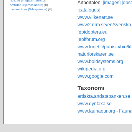
Nolidae (Trågspinnare)
(14)
Artportalen:
[images]
[obse
Arctiidae (Björnspinnare)
(41)
[catalogus]
Lymantriidae (Tofsspinnare)
(13)
www.vilkenart.se
www2.nrm.se/en/svenska_f
lepidoptera.eu
lepiforum.org
www.funet.fi/pub/sci/bio/li
naturforskaren.se
www.boldsystems.org
wikipedia.org
www.google.com
Taxonomi
artfakta.artdatabanken.se
www.dyntaxa.se
www.faunaeur.org - Faun