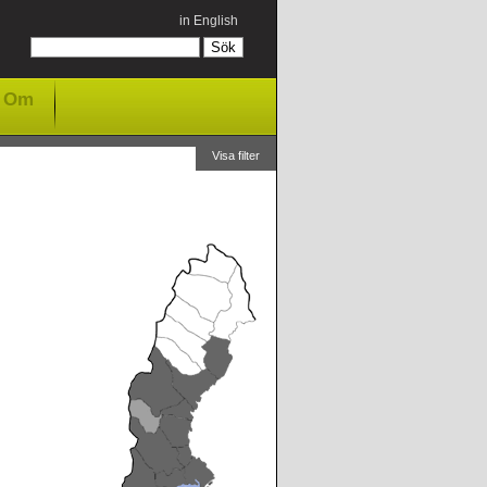
in English
Om
Visa filter