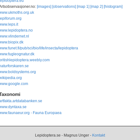
lepidoptera.eu
Artsobservasjoner.no:
[images]
[observations]
[map 1]
[map 2]
[histogram]
www.ukmoths.org.uk
lepiforum.org
www.leps.it
www.lepidoptera.no
www.vlindernet.nl
www.biopix.dk
www.funet.fi/pub/sci/bio/life/insecta/lepidoptera
www.fugleognatur.dk
britishlepidoptera.weebly.com
naturforskaren.se
www.boldsystems.org
wikipedia.org
www.google.com
Taxonomi
artfakta.artdatabanken.se
www.dyntaxa.se
www.faunaeur.org - Fauna Europaea
Lepidoptera.se - Magnus Unger -
Kontakt