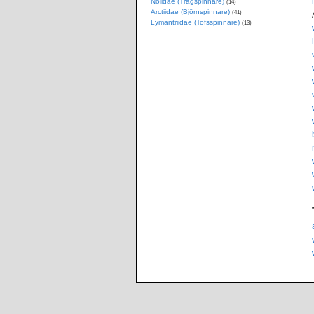
Nolidae (Trågspinnare)
(14)
Arctiidae (Björnspinnare)
(41)
Lymantriidae (Tofsspinnare)
(13)