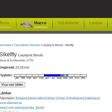
icro
Macro
Värdväxter
Länkar
epidoptera
-lepidoptera
Noctuidae
/
Catocalinae
/
Aventiini
/
Laspeyria flexula - Sikelfly
Sikelfly
Laspeyria flexula
(Denis & Schiffermüller, 1775)
Vingbredd:
23-28 mm
Flygtider:
Länkar
Artportalen:
[images]
[observations]
[map 1]
[map 2]
[histogram]
[catalogus]
www.vilkenart.se
www2.nrm.se/en/svenska_fjarilar