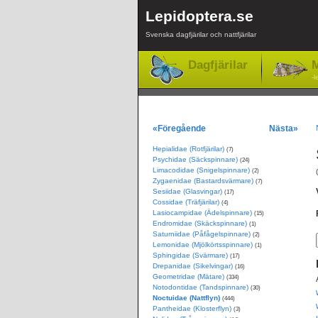
Lepidoptera.se
Svenska dagfjärilar och nattfjärilar
Dagfjärilar
M
-l
«Föregående
Nästa»
Hepialidae (Rotfjärilar)
(7)
Psychidae (Säckspinnare)
(24)
Limacodidae (Snigelspinnare)
(2)
Zygaenidae (Bastardsvärmare)
(7)
Sesiidae (Glasvingar)
(17)
Cossidae (Träfjärilar)
(4)
Lasiocampidae (Ädelspinnare)
(15)
Endromidae (Skäckspinnare)
(1)
Saturniidae (Påfågelspinnare)
(2)
Lemonidae (Mjölkörtsspinnare)
(1)
Sphingidae (Svärmare)
(17)
Drepanidae (Sikelvingar)
(16)
Geometridae (Mätare)
(334)
Notodontidae (Tandspinnare)
(30)
Noctuidae (Nattflyn)
(444)
Pantheidae (Klosterflyn)
(3)