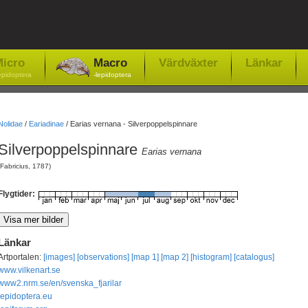
icro
Macro
Värdväxter
Länkar
epidoptera
-lepidoptera
Nolidae
/
Eariadinae
/
Earias vernana - Silverpoppelspinnare
Silverpoppelspinnare
Earias vernana
(Fabricius, 1787)
Flygtider:
Länkar
Artportalen:
[images]
[observations]
[map 1]
[map 2]
[histogram]
[catalogus]
www.vilkenart.se
www2.nrm.se/en/svenska_fjarilar
lepidoptera.eu