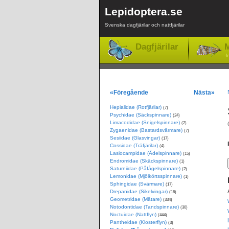
Lepidoptera.se
Svenska dagfjärilar och nattfjärilar
Dagfjärilar
M
-l
«Föregående
Nästa»
Hepialidae (Rotfjärilar)
(7)
Psychidae (Säckspinnare)
(24)
Limacodidae (Snigelspinnare)
(2)
Zygaenidae (Bastardsvärmare)
(7)
Sesiidae (Glasvingar)
(17)
Cossidae (Träfjärilar)
(4)
Lasiocampidae (Ädelspinnare)
(15)
Endromidae (Skäckspinnare)
(1)
Saturniidae (Påfågelspinnare)
(2)
Lemonidae (Mjölkörtsspinnare)
(1)
Sphingidae (Svärmare)
(17)
Drepanidae (Sikelvingar)
(16)
Geometridae (Mätare)
(334)
Notodontidae (Tandspinnare)
(30)
Noctuidae (Nattflyn)
(444)
Pantheidae (Klosterflyn)
(3)