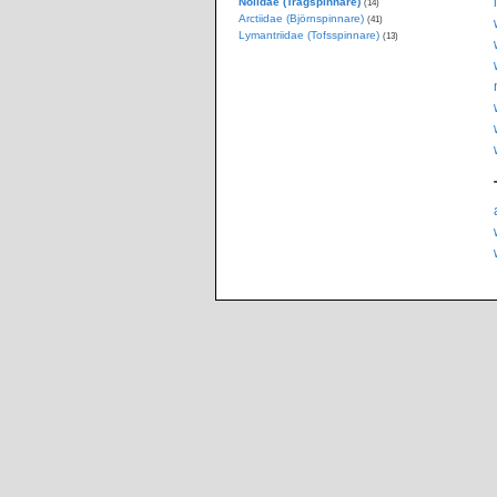
Nolidae (Trågspinnare)
(14)
Arctiidae (Björnspinnare)
(41)
Lymantriidae (Tofsspinnare)
(13)