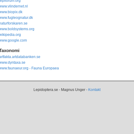
lepiforum.org
www.vlindernet.nl
www.biopix.dk
www.fugleognatur.dk
naturforskaren.se
www.boldsystems.org
wikipedia.org
www.google.com
Taxonomi
artfakta.artdatabanken.se
www.dyntaxa.se
www.faunaeur.org - Fauna Europaea
Lepidoptera.se - Magnus Unger -
Kontakt