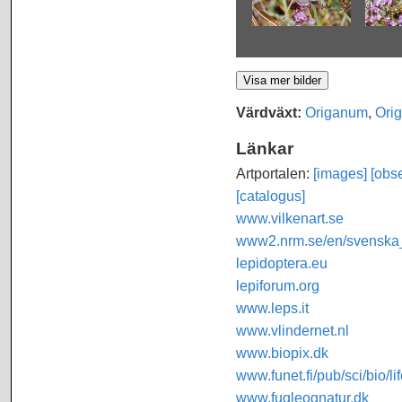
Värdväxt:
Origanum
,
Ori
Länkar
Artportalen:
[images]
[obse
[catalogus]
www.vilkenart.se
www2.nrm.se/en/svenska_f
lepidoptera.eu
lepiforum.org
www.leps.it
www.vlindernet.nl
www.biopix.dk
www.funet.fi/pub/sci/bio/li
www.fugleognatur.dk