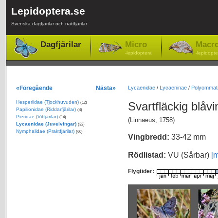
Lepidoptera.se
Svenska dagfjärilar och nattfjärilar
Dagfjärilar
Micro
Macr
-lepidoptera
-lepidopte
«Föregående
Nästa»
Lycaenidae
/
Lycaeninae
/
Polyommati
Hesperiidae (Tjockhuvuden)
Svartfläckig blåv
(12)
Papilionidae (Riddarfjärilar)
(4)
Pieridae (Vitfjärilar)
(14)
(Linnaeus, 1758)
Lycaenidae (Juvelvingar)
(32)
Nymphalidae (Praktfjärilar)
(60)
Vingbredd:
33-42 mm
Rödlistad:
VU (Sårbar)
[m
Flygtider: