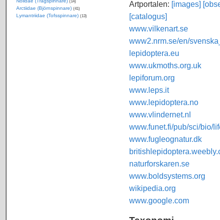
Nolidae (Trågspinnare)
(14)
Artportalen:
[images]
[obse
Arctiidae (Björnspinnare)
(41)
[catalogus]
Lymantriidae (Tofsspinnare)
(13)
www.vilkenart.se
www2.nrm.se/en/svenska_f
lepidoptera.eu
www.ukmoths.org.uk
lepiforum.org
www.leps.it
www.lepidoptera.no
www.vlindernet.nl
www.funet.fi/pub/sci/bio/li
www.fugleognatur.dk
britishlepidoptera.weebly
naturforskaren.se
www.boldsystems.org
wikipedia.org
www.google.com
Taxonomi