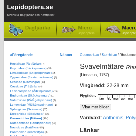
Lepidoptera.se
Svenska dagfjärilar och nattfjärilar
Dagfjärilar
Micro
Macr
-lepidoptera
-lepidopte
«Föregående
Nästa»
Geometridae
/
Sterrhinae
/
Rhodometra
Hepialidae (Rotfjärilar)
Svavelmätare
(7)
Rho
Psychidae (Säckspinnare)
(24)
Limacodidae (Snigelspinnare)
(2)
(Linnaeus, 1767)
Zygaenidae (Bastardsvärmare)
(7)
Sesiidae (Glasvingar)
(17)
Vingbredd:
22-28 mm
Cossidae (Träfjärilar)
(4)
Lasiocampidae (Ädelspinnare)
(15)
Flygtider:
Endromidae (Skäckspinnare)
(1)
Saturniidae (Påfågelspinnare)
(2)
Lemonidae (Mjölkörtsspinnare)
(1)
Sphingidae (Svärmare)
(17)
Drepanidae (Sikelvingar)
(16)
Värdväxt:
Anthemis
,
Pol
Geometridae (Mätare)
(334)
Notodontidae (Tandspinnare)
(30)
Noctuidae (Nattflyn)
(444)
Länkar
Pantheidae (Klosterflyn)
(3)