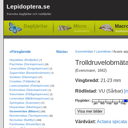
Lepidoptera.se
Svenska dagfjärilar och nattfjärilar
Dagfjärilar
Micro
Macr
-lepidoptera
-lepidopte
«Föregående
Nästa»
Geometridae
/
Larentiinae
/
Acasis app
Hepialidae (Rotfjärilar)
Trolldruvelobmät
(7)
Psychidae (Säckspinnare)
(24)
Limacodidae (Snigelspinnare)
(2)
(Eversmann, 1842)
Zygaenidae (Bastardsvärmare)
(7)
Sesiidae (Glasvingar)
(17)
Vingbredd:
21-23 mm
Cossidae (Träfjärilar)
(4)
Lasiocampidae (Ädelspinnare)
(15)
Endromidae (Skäckspinnare)
Rödlistad:
VU (Sårbar)
[m
(1)
Saturniidae (Påfågelspinnare)
(2)
Lemonidae (Mjölkörtsspinnare)
(1)
Flygtider:
Sphingidae (Svärmare)
(17)
Drepanidae (Sikelvingar)
(16)
Geometridae (Mätare)
(334)
Notodontidae (Tandspinnare)
(30)
Noctuidae (Nattflyn)
Värdväxt:
Actaea spicata
(444)
Pantheidae (Klosterflyn)
(3)