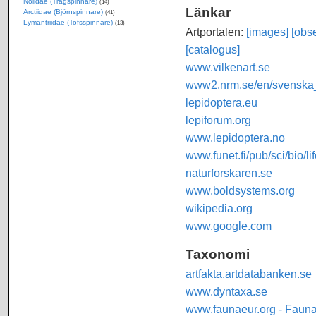
Nolidae (Trågspinnare)
(14)
Länkar
Arctiidae (Björnspinnare)
(41)
Lymantriidae (Tofsspinnare)
(13)
Artportalen:
[images]
[obse
[catalogus]
www.vilkenart.se
www2.nrm.se/en/svenska_f
lepidoptera.eu
lepiforum.org
www.lepidoptera.no
www.funet.fi/pub/sci/bio/li
naturforskaren.se
www.boldsystems.org
wikipedia.org
www.google.com
Taxonomi
artfakta.artdatabanken.se
www.dyntaxa.se
www.faunaeur.org - Faun