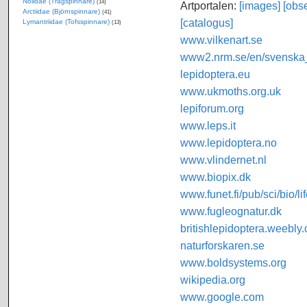
Nolidae (Trågspinnare)
(14)
Artportalen:
[images]
[obse
Arctiidae (Björnspinnare)
(41)
[catalogus]
Lymantriidae (Tofsspinnare)
(13)
www.vilkenart.se
www2.nrm.se/en/svenska_f
lepidoptera.eu
www.ukmoths.org.uk
lepiforum.org
www.leps.it
www.lepidoptera.no
www.vlindernet.nl
www.biopix.dk
www.funet.fi/pub/sci/bio/li
www.fugleognatur.dk
britishlepidoptera.weebly
naturforskaren.se
www.boldsystems.org
wikipedia.org
www.google.com