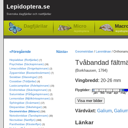
Lepidoptera.se
Svenska dagfjärilar och nattfjärilar
Dagfjärilar
Micro
Macr
-lepidoptera
-lepidopte
«Föregående
Nästa»
Geometridae
/
Larentiinae
/
Orthonama 
Hepialidae (Rotfjärilar)
Tvåbandad fältm
(7)
Psychidae (Säckspinnare)
(24)
Limacodidae (Snigelspinnare)
(2)
(Borkhausen, 1794)
Zygaenidae (Bastardsvärmare)
(7)
Sesiidae (Glasvingar)
(17)
Vingbredd:
20-26 mm
Cossidae (Träfjärilar)
(4)
Lasiocampidae (Ädelspinnare)
(15)
Flygtider:
Endromidae (Skäckspinnare)
(1)
Saturniidae (Påfågelspinnare)
(2)
Lemonidae (Mjölkörtsspinnare)
(1)
Sphingidae (Svärmare)
(17)
Drepanidae (Sikelvingar)
(16)
Värdväxt:
Galium
,
Galium
Geometridae (Mätare)
(334)
Notodontidae (Tandspinnare)
(30)
Noctuidae (Nattflyn)
(444)
Länkar
Pantheidae (Klosterflyn)
(3)