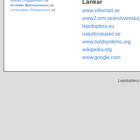
Länkar
Nolidae (Trågspinnare)
(14)
Arctiidae (Björnspinnare)
(41)
www.vilkenart.se
Lymantriidae (Tofsspinnare)
(13)
www2.nrm.se/en/svenska_f
lepidoptera.eu
naturforskaren.se
www.boldsystems.org
wikipedia.org
www.google.com
Lepidoptera