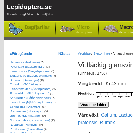
Lepidoptera.se
Svenska dagfjärilar och nattfjärilar
Dagfjärilar
Micro
Macr
-lepidoptera
-lepidopte
«Föregående
Nästa»
Arctiidae
/
Syntominae
/
Amata phegea -
Hepialidae (Rotfjärilar)
Vitfläckig glansv
(7)
Psychidae (Säckspinnare)
(24)
Limacodidae (Snigelspinnare)
(2)
(Linnaeus, 1758)
Zygaenidae (Bastardsvärmare)
(7)
Sesiidae (Glasvingar)
(17)
Vingbredd:
35-42 mm
Cossidae (Träfjärilar)
(4)
Lasiocampidae (Ädelspinnare)
(15)
Flygtider:
Endromidae (Skäckspinnare)
(1)
Saturniidae (Påfågelspinnare)
(2)
Lemonidae (Mjölkörtsspinnare)
(1)
Sphingidae (Svärmare)
(17)
Drepanidae (Sikelvingar)
(16)
Värdväxt:
Galium
,
Lactuc
Geometridae (Mätare)
(334)
Notodontidae (Tandspinnare)
(30)
pratensis
,
Rumex
Noctuidae (Nattflyn)
(444)
Pantheidae (Klosterflyn)
(3)