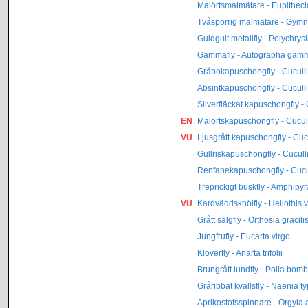
Malörtsmalmätare - Eupitheci
Tvåsporrig malmätare - Gymnos
Guldgult metallfly - Polychry
Gammafly - Autographa gam
Gråbokapuschongfly - Cucullia
Absintkapuschongfly - Cuculli
Silverfläckat kapuschongfly -
EN
Malörtskapuschongfly - Cucul
VU
Ljusgrått kapuschongfly - Cuc
Gullriskapuschongfly - Cucull
Renfanekapuschongfly - Cucul
Treprickigt buskfly - Amphipy
VU
Kardväddsknölfly - Heliothis v
Grått sälgfly - Orthosia gracili
Jungfrufly - Eucarta virgo
Klöverfly - Anarta trifolii
Brungrått lundfly - Polia bom
Gråribbat kvällsfly - Naenia t
Aprikostofsspinnare - Orgyia 