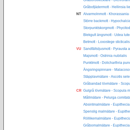
Gråbofjädermott - Hellinsia li
NT
Alvarmolnmott - Khorassania 
Större backmott - Hypochalci
Storpunktskorgmott - Phycito
Blekgult ängsmott - Udea lute
Betmott - Loxostege sticticalis
VU
Sandfältsljusmott - Pyrausta a
Majsmott - Ostrinia nubilalis
Punktmott - Dolicharthria punc
Ängsringspinnare - Malacos
Stäpplavmätare - Ascotis sele
Gråbandad lövmätare - Scop
CR
Gulgrå lövmätare - Scopula 
Mållmätare - Pelurga comitat
Absintmalmätare - Eupithecia
Spenslig malmätare - Eupithe
Röllikemalmätare - Eupithecia
Gråbomalmätare - Eupithecia 