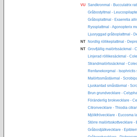
VU
Sandkronmal - Bucculatrix ra
Gråbostyltmal - Leucospilapte
Gråboplattmal - Exaeretia alli
Ryssplattmal - Agonopterix mul
Ljusryggad gråboplattmal - D
NT
Nordlig röllikeplattmal - Depr
NT
Grovfjällig malörtssäckmal - 
Linjerad röllikesäckmal - Cole
Strandmalörtssäckmal - Cole
Renfanekorgmal - Isophrictis s
Malörtssmåstävmal - Scrobipa
Ljuskantad småstävmal - Scro
Brun grundvecklare - Celypha
Föränderlig brokvecklare - C
Citronvecklare - Thiodia citra
Mjölkfrövecklare - Eucosma l
Större malörtsskottvecklare 
Gråbostjälkvecklare - Epible
Gråborotvecklare - Dichroram