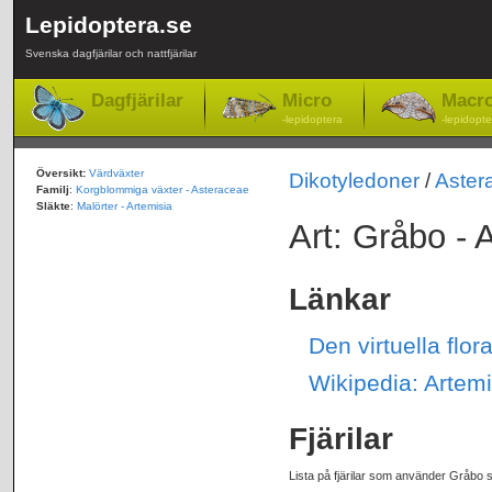
Lepidoptera.se
Svenska dagfjärilar och nattfjärilar
Dagfjärilar
Micro
Macr
-lepidoptera
-lepidopte
Översikt:
Värdväxter
Dikotyledoner
/
Aster
Familj
:
Korgblommiga växter - Asteraceae
Släkte
:
Malörter - Artemisia
Art: Gråbo - 
Länkar
Den virtuella flor
Wikipedia: Artemi
Fjärilar
Lista på fjärilar som använder Gråbo 