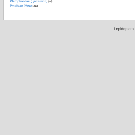
Pterophoridae (Fjädermott)
(44)
Pyralidae (Mott)
(218)
Lepidoptera