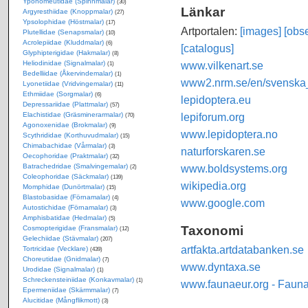
Yponomeutidae (Spinnmalar)
(30)
Länkar
Argyresthiidae (Knoppmalar)
(27)
Ypsolophidae (Höstmalar)
(17)
Artportalen:
[images]
[obse
Plutellidae (Senapsmalar)
(10)
Acrolepiidae (Kluddmalar)
(6)
[catalogus]
Glyphipterigidae (Hakmalar)
(8)
www.vilkenart.se
Heliodinidae (Signalmalar)
(1)
Bedelliidae (Åkervindemalar)
(1)
www2.nrm.se/en/svenska_f
Lyonetiidae (Vridvingemalar)
(11)
Ethmiidae (Sorgmalar)
(6)
lepidoptera.eu
Depressariidae (Plattmalar)
(57)
lepiforum.org
Elachistidae (Gräsminerarmalar)
(70)
Agonoxenidae (Brokmalar)
(9)
www.lepidoptera.no
Scythrididae (Korthuvudmalar)
(15)
Chimabachidae (Vårmalar)
(3)
naturforskaren.se
Oecophoridae (Praktmalar)
(32)
www.boldsystems.org
Batrachedridae (Smalvingemalar)
(2)
Coleophoridae (Säckmalar)
(139)
wikipedia.org
Momphidae (Dunörtmalar)
(15)
Blastobasidae (Förnamalar)
(4)
www.google.com
Autostichidae (Förnamalar)
(3)
Amphisbatidae (Hedmalar)
(5)
Taxonomi
Cosmopterigidae (Fransmalar)
(12)
Gelechiidae (Stävmalar)
(207)
artfakta.artdatabanken.se
Tortricidae (Vecklare)
(439)
Choreutidae (Gnidmalar)
(7)
www.dyntaxa.se
Urodidae (Signalmalar)
(1)
Schreckensteiniidae (Konkavmalar)
(1)
www.faunaeur.org - Faun
Epermeniidae (Skärmmalar)
(7)
Alucitidae (Mångflikmott)
(3)