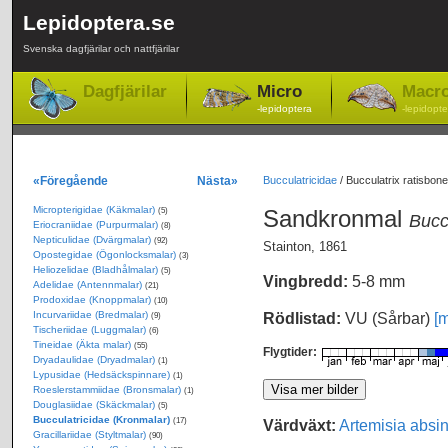
Lepidoptera.se
Svenska dagfjärilar och nattfjärilar
Dagfjärilar
Micro
Macr
-lepidoptera
-lepidopte
«Föregående
Nästa»
Bucculatricidae
/
Bucculatrix ratisbon
Micropterigidae (Käkmalar)
Sandkronmal
(5)
Bucc
Eriocraniidae (Purpurmalar)
(8)
Nepticulidae (Dvärgmalar)
(92)
Stainton, 1861
Opostegidae (Ögonlocksmalar)
(3)
Heliozelidae (Bladhålmalar)
(5)
Vingbredd:
5-8 mm
Adelidae (Antennmalar)
(21)
Prodoxidae (Knoppmalar)
(10)
Incurvariidae (Bredmalar)
Rödlistad:
VU (Sårbar)
[m
(9)
Tischeriidae (Luggmalar)
(6)
Tineidae (Äkta malar)
(55)
Flygtider:
Dryadaulidae (Dryadmalar)
(1)
Lypusidae (Hedsäckspinnare)
(1)
Roeslerstammiidae (Bronsmalar)
(1)
Douglasiidae (Skäckmalar)
(5)
Bucculatricidae (Kronmalar)
Värdväxt:
Artemisia absi
(17)
Gracillariidae (Styltmalar)
(90)