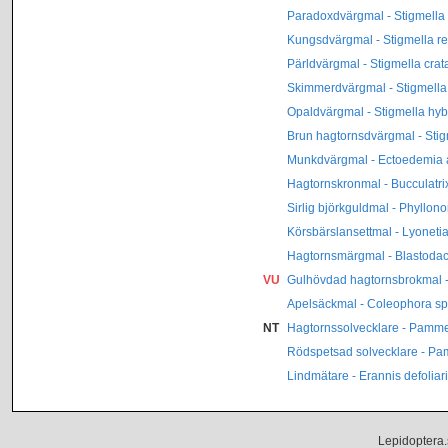
Paradoxdvärgmal - Stigmella
Kungsdvärgmal - Stigmella re
Pärldvärgmal - Stigmella crat
Skimmerdvärgmal - Stigmella
Opaldvärgmal - Stigmella hyb
Brun hagtornsdvärgmal - Sti
Munkdvärgmal - Ectoedemia at
Hagtornskronmal - Bucculatri
Sirlig björkguldmal - Phyllonor
Körsbärslansettmal - Lyonetia
Hagtornsmärgmal - Blastodacn
VU
Gulhövdad hagtornsbrokmal - 
Apelsäckmal - Coleophora sp
NT
Hagtornssolvecklare - Pamm
Rödspetsad solvecklare - Pa
Lindmätare - Erannis defoliar
Lepidoptera