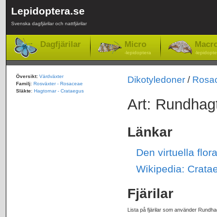
Lepidoptera.se
Svenska dagfjärilar och nattfjärilar
Dagfjärilar
Micro
Macr
-lepidoptera
-lepidopte
Översikt:
Värdväxter
Dikotyledoner
/
Rosa
Familj
:
Rosväxter - Rosaceae
Släkte
:
Hagtornar - Crataegus
Art: Rundhagt
Länkar
Den virtuella flo
Wikipedia: Crata
Fjärilar
Lista på fjärilar som använder Rundha