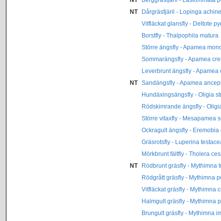
NT
Dårgräsfjäril - Lopinga achin
Vitfläckat glansfly - Deltote p
Borstfly - Thalpophila matura
Större ängsfly - Apamea mon
Sommarängsfly - Apamea cre
Leverbrunt ängsfly - Apamea
NT
Sandängsfly - Apamea ancep
Hundäxingsängsfly - Oligia str
Rödskimrande ängsfly - Oligia
Större vitaxfly - Mesapamea s
Ockragult ängsfly - Eremobia
Gräsrotsfly - Luperina testace
Mörkbrunt fältfly - Tholera ces
NT
Rödbrunt gräsfly - Mythimna t
Rödgrått gräsfly - Mythimna 
Vitfläckat gräsfly - Mythimna 
Halmgult gräsfly - Mythimna p
Brungult gräsfly - Mythimna 