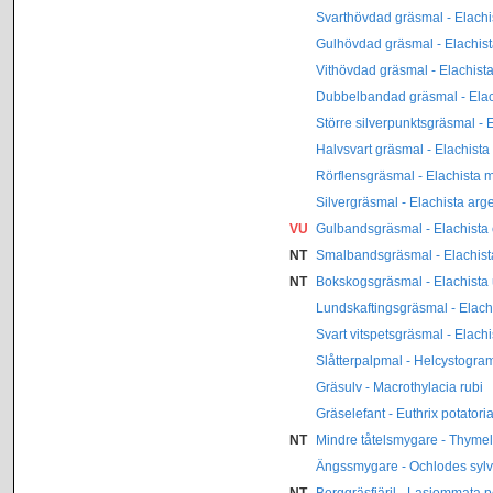
Svarthövdad gräsmal - Elachis
Gulhövdad gräsmal - Elachist
Vithövdad gräsmal - Elachista 
Dubbelbandad gräsmal - Elach
Större silverpunktsgräsmal - E
Halvsvart gräsmal - Elachista
Rörflensgräsmal - Elachista m
Silvergräsmal - Elachista arge
VU
Gulbandsgräsmal - Elachista
NT
Smalbandsgräsmal - Elachista
NT
Bokskogsgräsmal - Elachista u
Lundskaftingsgräsmal - Elach
Svart vitspetsgräsmal - Elachi
Slåtterpalpmal - Helcystogr
Gräsulv - Macrothylacia rubi
Gräselefant - Euthrix potatori
NT
Mindre tåtelsmygare - Thymel
Ängssmygare - Ochlodes syl
NT
Berggräsfjäril - Lasiommata p