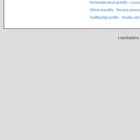
Kommatecknat gräsfly - Leu
Större bandfly - Noctua pron
Gulfläckigt jordfly - Xestia x
Lepidoptera