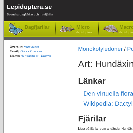
Lepidoptera.se
Svenska dagfjärilar och nattfjärilar
Dagfjärilar
Micro
Macr
-lepidoptera
-lepidopte
Översikt:
Värdväxter
Monokotyledoner
/
P
Familj
:
Gräs - Poaceae
Släkte
:
Hundäxingar - Dactylis
Art: Hundäxin
Länkar
Den virtuella flo
Wikipedia: Dactyl
Fjärilar
Lista på fjärilar som använder Hundäx