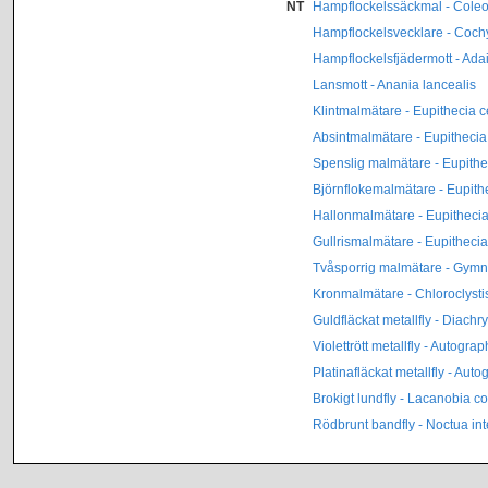
NT
Hampflockelssäckmal - Coleop
Hampflockelsvecklare - Cochy
Hampflockelsfjädermott - Ada
Lansmott - Anania lancealis
Klintmalmätare - Eupithecia 
Absintmalmätare - Eupithecia
Spenslig malmätare - Eupithe
Björnflokemalmätare - Eupithe
Hallonmalmätare - Eupithecia
Gullrismalmätare - Eupithecia
Tvåsporrig malmätare - Gymnos
Kronmalmätare - Chloroclystis
Guldfläckat metallfly - Diachr
Violettrött metallfly - Autograp
Platinafläckat metallfly - Aut
Brokigt lundfly - Lacanobia c
Rödbrunt bandfly - Noctua int