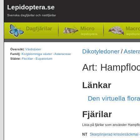
Lepidoptera.se
Svenska dagfjärilar och nattfjärilar
Dagfjärilar
Micro
Macr
-lepidoptera
-lepidopte
Översikt:
Värdväxter
Dikotyledoner
/
Aster
Familj
:
Korgblommiga växter - Asteraceae
Släkte
:
Flocklar - Eupatorium
Art: Hampflo
Länkar
Den virtuella fl
Fjärilar
Lista på fjärilar som använder Hampfl
NT
Skarplinjerad krisslesäckmal