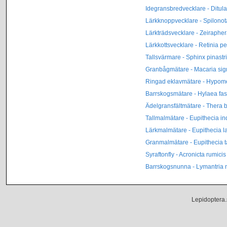
Idegransbredvecklare - Ditul
Lärkknoppvecklare - Spilonot
Lärkträdsvecklare - Zeiraphe
Lärkkottsvecklare - Retinia 
Tallsvärmare - Sphinx pinastri
Granbågmätare - Macaria sig
Ringad eklavmätare - Hypome
Barrskogsmätare - Hylaea fas
Ädelgransfältmätare - Thera b
Tallmalmätare - Eupithecia in
Lärkmalmätare - Eupithecia la
Granmalmätare - Eupithecia ta
Syraftonfly - Acronicta rumicis
Barrskogsnunna - Lymantria
Lepidoptera