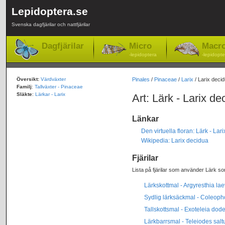
Lepidoptera.se
Svenska dagfjärilar och nattfjärilar
Dagfjärilar
Micro
Macr
-lepidoptera
-lepidopte
Översikt:
Värdväxter
Pinales
/
Pinaceae
/
Larix
/ Larix deci
Familj
:
Tallväxter - Pinaceae
Släkte
:
Lärkar - Larix
Art: Lärk - Larix de
Länkar
Den virtuella floran: Lärk - Lar
Wikipedia: Larix decidua
Fjärilar
Lista på fjärilar som använder Lärk so
Lärkskottmal - Argyresthia lae
Sydlig lärksäckmal - Coleopho
Tallskottsmal - Exoteleia dode
Lärkbarrsmal - Teleiodes sal