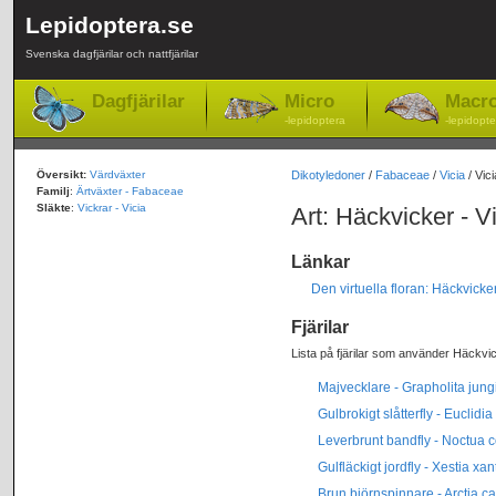
Lepidoptera.se
Svenska dagfjärilar och nattfjärilar
Dagfjärilar
Micro
Macr
-lepidoptera
-lepidopte
Översikt:
Värdväxter
Dikotyledoner
/
Fabaceae
/
Vicia
/ Vic
Familj
:
Ärtväxter - Fabaceae
Släkte
:
Vickrar - Vicia
Art: Häckvicker - V
Länkar
Den virtuella floran: Häckvicke
Fjärilar
Lista på fjärilar som använder Häckvi
Majvecklare - Grapholita jung
Gulbrokigt slåtterfly - Euclidi
Leverbrunt bandfly - Noctua
Gulfläckigt jordfly - Xestia x
Brun björnspinnare - Arctia ca