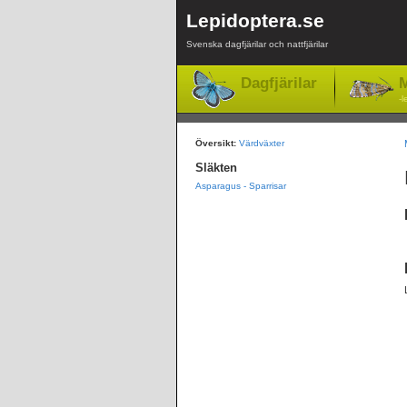
Lepidoptera.se
Svenska dagfjärilar och nattfjärilar
Dagfjärilar
M
-l
Översikt:
Värdväxter
Släkten
Asparagus - Sparrisar