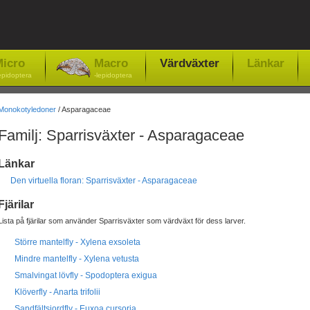
icro
Macro
Värdväxter
Länkar
epidoptera
-lepidoptera
Monokotyledoner
/ Asparagaceae
Familj: Sparrisväxter - Asparagaceae
Länkar
Den virtuella floran: Sparrisväxter - Asparagaceae
Fjärilar
Lista på fjärilar som använder Sparrisväxter som värdväxt för dess larver.
Större mantelfly - Xylena exsoleta
Mindre mantelfly - Xylena vetusta
Smalvingat lövfly - Spodoptera exigua
Klöverfly - Anarta trifolii
Sandfältsjordfly - Euxoa cursoria