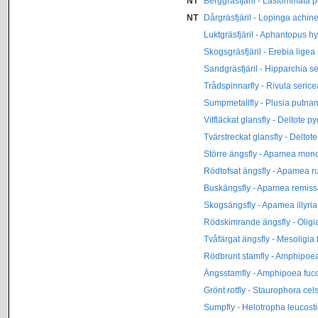
NT
Berggräsfjäril - Lasiommata p
NT
Dårgräsfjäril - Lopinga achin
Luktgräsfjäril - Aphantopus h
Skogsgräsfjäril - Erebia ligea
Sandgräsfjäril - Hipparchia 
Trådspinnarfly - Rivula serice
Sumpmetallfly - Plusia putna
Vitfläckat glansfly - Deltote p
Tvärstreckat glansfly - Deltot
Större ängsfly - Apamea mon
Rödtofsat ängsfly - Apamea r
Buskängsfly - Apamea remiss
Skogsängsfly - Apamea illyria
Rödskimrande ängsfly - Oligia
Tvåfärgat ängsfly - Mesoligia
Rödbrunt stamfly - Amphipoe
Ängsstamfly - Amphipoea fuc
Grönt rotfly - Staurophora cel
Sumpfly - Helotropha leucost