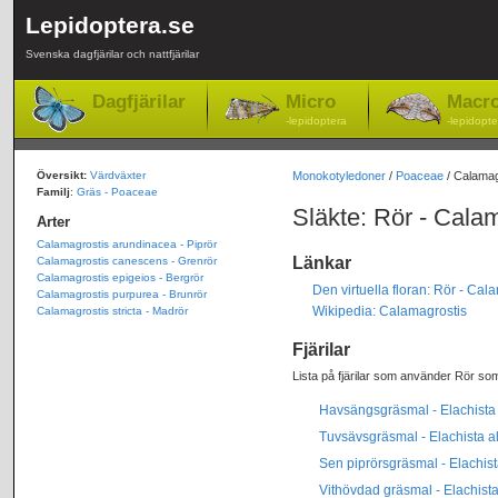
Lepidoptera.se
Svenska dagfjärilar och nattfjärilar
Dagfjärilar
Micro
Macr
-lepidoptera
-lepidopte
Översikt:
Värdväxter
Monokotyledoner
/
Poaceae
/ Calamag
Familj
:
Gräs - Poaceae
Släkte: Rör - Cala
Arter
Calamagrostis arundinacea - Piprör
Länkar
Calamagrostis canescens - Grenrör
Calamagrostis epigeios - Bergrör
Den virtuella floran: Rör - Cal
Calamagrostis purpurea - Brunrör
Wikipedia: Calamagrostis
Calamagrostis stricta - Madrör
Fjärilar
Lista på fjärilar som använder Rör som
Havsängsgräsmal - Elachista s
Tuvsävsgräsmal - Elachista al
Sen piprörsgräsmal - Elachis
Vithövdad gräsmal - Elachista 