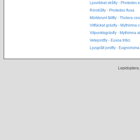
Ljusribbat stråfly - Photedes 
Rörstråfly - Photedes fluxa
Mörkbrunt fältfly - Tholera ces
Vitfläckat gräsfly - Mythimna 
Vitpunktsgräsfly - Mythimna a
Vetejordfly - Euxoa tritici
Ljusgrått jordfly - Eugnorism
Lepidoptera