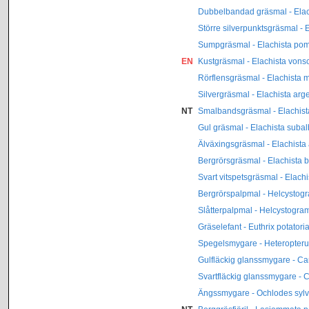
Dubbelbandad gräsmal - Elach
Större silverpunktsgräsmal - E
Sumpgräsmal - Elachista po
EN
Kustgräsmal - Elachista vons
Rörflensgräsmal - Elachista m
Silvergräsmal - Elachista arge
NT
Smalbandsgräsmal - Elachista
Gul gräsmal - Elachista subal
Älväxingsgräsmal - Elachista 
Bergrörsgräsmal - Elachista b
Svart vitspetsgräsmal - Elachi
Bergrörspalpmal - Helcystog
Slåtterpalpmal - Helcystogr
Gräselefant - Euthrix potatori
Spegelsmygare - Heteropter
Gulfläckig glanssmygare - C
Svartfläckig glanssmygare - C
Ängssmygare - Ochlodes syl