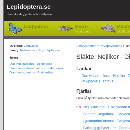
Lepidoptera.se
Svenska dagfjärilar och nattfjärilar
Dagfjärilar
Micro
Macr
-lepidoptera
-lepidopte
Översikt:
Värdväxter
Dikotyledoner
/
Caryophyllaceae
/ Dia
Familj
:
Nejlikväxter - Caryophyllaceae
Släkte: Nejlikor - 
Arter
Dianthus barbatus - Borstnejlika
Länkar
Dianthus carthusianorum - Brödranejlika
Dianthus superbus - Praktnejlika
Den virtuella floran: Nejlikor -
Wikipedia: Dianthus
Fjärilar
Lista på fjärilar som använder Nejlikor
EN
Nejliksäckmal - Coleophora d
Sandnejlikegallmal - Caryoco
Ljusbandad arvmal - Caryoco
Gulaktig gråvecklare - Cneph