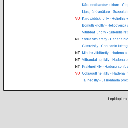
Kärrsnedbandsvecklare - Cle
Ljusgrå lövmätare - Scopula 
VU
Kardväddsknölfly - Heliothis v
Bomullsknölfly - Helicoverpa
Vitribbat lundfly - Sideridis ret
NT
Större vitblärefly - Hadena bic
Glimrotsfly - Conisania lutea
NT
Mindre vitblärefly - Hadena c
NT
Vitbandat nejlikfly - Hadena 
NT
Praktnejlikfly - Hadena confu
VU
Ockragult nejlikfly - Hadena i
Tallhedsfly - Lasionhada pro
Lepidoptera