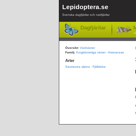
Lepidoptera.se
Svenska dagfjärilar och nattfjärilar
Dagfjärilar
M
-l
Översikt:
Värdväxter
Familj
:
Korgblommiga växter - Asteraceae
Arter
Saussurea alpina - Fjällskära