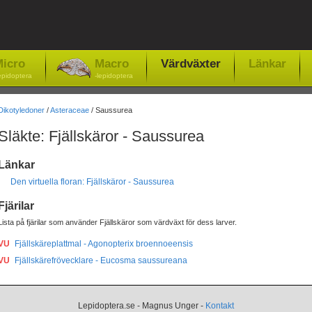
icro
Macro
Värdväxter
Länkar
epidoptera
-lepidoptera
Dikotyledoner
/
Asteraceae
/ Saussurea
Släkte: Fjällskäror - Saussurea
Länkar
Den virtuella floran: Fjällskäror - Saussurea
Fjärilar
Lista på fjärilar som använder Fjällskäror som värdväxt för dess larver.
VU
Fjällskäreplattmal - Agonopterix broennoeensis
VU
Fjällskärefrövecklare - Eucosma saussureana
Lepidoptera.se - Magnus Unger -
Kontakt