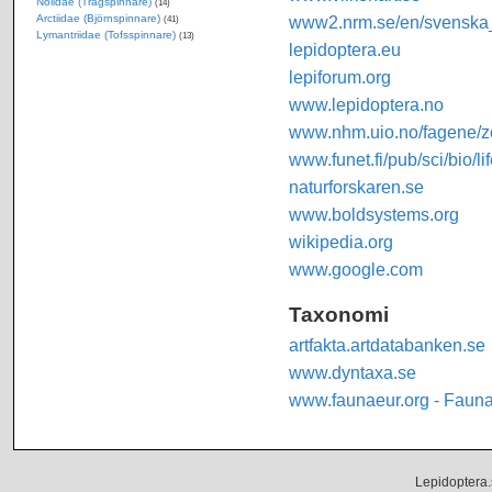
Nolidae (Trågspinnare)
(14)
Arctiidae (Björnspinnare)
www2.nrm.se/en/svenska_f
(41)
Lymantriidae (Tofsspinnare)
(13)
lepidoptera.eu
lepiforum.org
www.lepidoptera.no
www.nhm.uio.no/fagene/zo
www.funet.fi/pub/sci/bio/li
naturforskaren.se
www.boldsystems.org
wikipedia.org
www.google.com
Taxonomi
artfakta.artdatabanken.se
www.dyntaxa.se
www.faunaeur.org - Faun
Lepidoptera