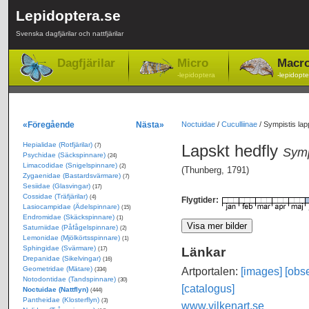
Lepidoptera.se
Svenska dagfjärilar och nattfjärilar
Dagfjärilar
Micro
Macr
-lepidoptera
-lepidopte
«Föregående
Nästa»
Noctuidae
/
Cuculliinae
/
Sympistis lap
Hepialidae (Rotfjärilar)
Lapskt hedfly
(7)
Symp
Psychidae (Säckspinnare)
(24)
Limacodidae (Snigelspinnare)
(2)
(Thunberg, 1791)
Zygaenidae (Bastardsvärmare)
(7)
Sesiidae (Glasvingar)
(17)
Cossidae (Träfjärilar)
(4)
Flygtider:
Lasiocampidae (Ädelspinnare)
(15)
Endromidae (Skäckspinnare)
(1)
Saturniidae (Påfågelspinnare)
(2)
Lemonidae (Mjölkörtsspinnare)
(1)
Sphingidae (Svärmare)
Länkar
(17)
Drepanidae (Sikelvingar)
(16)
Geometridae (Mätare)
Artportalen:
[images]
[obse
(334)
Notodontidae (Tandspinnare)
(30)
[catalogus]
Noctuidae (Nattflyn)
(444)
Pantheidae (Klosterflyn)
(3)
www.vilkenart.se