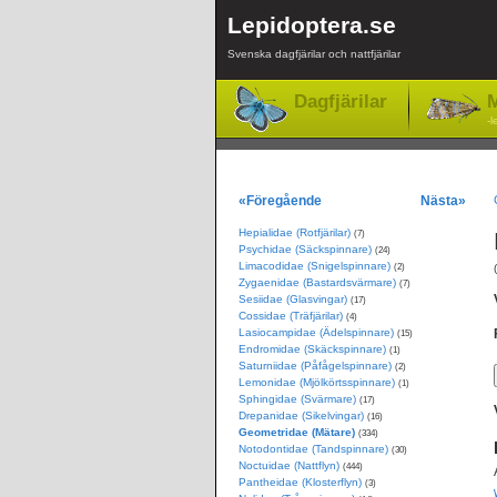
Lepidoptera.se
Svenska dagfjärilar och nattfjärilar
Dagfjärilar
M
-l
«Föregående
Nästa»
Hepialidae (Rotfjärilar)
(7)
Psychidae (Säckspinnare)
(24)
Limacodidae (Snigelspinnare)
(2)
Zygaenidae (Bastardsvärmare)
(7)
Sesiidae (Glasvingar)
(17)
Cossidae (Träfjärilar)
(4)
Lasiocampidae (Ädelspinnare)
(15)
Endromidae (Skäckspinnare)
(1)
Saturniidae (Påfågelspinnare)
(2)
Lemonidae (Mjölkörtsspinnare)
(1)
Sphingidae (Svärmare)
(17)
Drepanidae (Sikelvingar)
(16)
Geometridae (Mätare)
(334)
Notodontidae (Tandspinnare)
(30)
Noctuidae (Nattflyn)
(444)
Pantheidae (Klosterflyn)
(3)