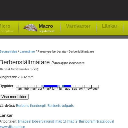
icro
Macro
Värdväxter
Länkar
epidoptera
-lepidoptera
Geometridae
/
Larentiinae
/
Pareulype berberata - Berberisfältmätare
Berberisfältmätare
Pareulype berberata
(Denis & Schiffermüller, 1775)
Vingbredd:
23-32 mm
Flygtider:
Värdväxt:
Berberis thunbergii
,
Berberis vulgaris
Länkar
Artportalen:
[images]
[observations]
[map 1]
[map 2]
[histogram]
[catalogus]
www.vilkenart.se