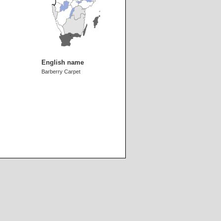
English name
Barberry Carpet