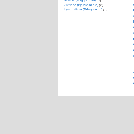
Nolidae (Trågspinnare)
(14)
Arctiidae (Björnspinnare)
(41)
Lymantriidae (Tofsspinnare)
(13)