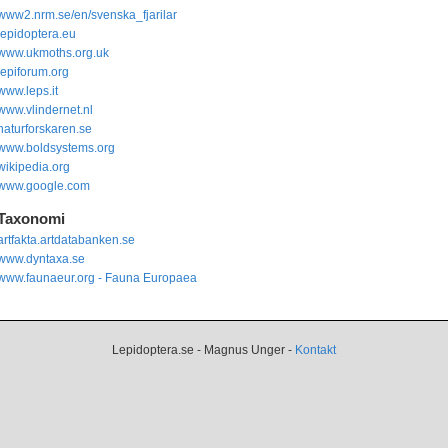
www2.nrm.se/en/svenska_fjarilar
lepidoptera.eu
www.ukmoths.org.uk
lepiforum.org
www.leps.it
www.vlindernet.nl
naturforskaren.se
www.boldsystems.org
wikipedia.org
www.google.com
Taxonomi
artfakta.artdatabanken.se
www.dyntaxa.se
www.faunaeur.org - Fauna Europaea
Lepidoptera.se - Magnus Unger -
Kontakt