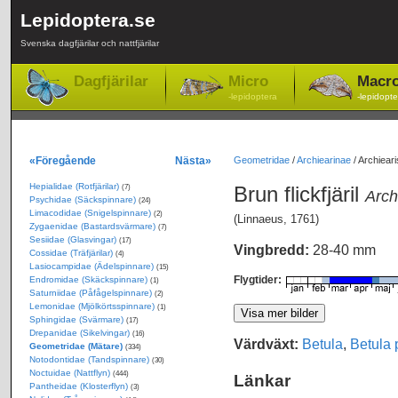
Lepidoptera.se
Svenska dagfjärilar och nattfjärilar
Dagfjärilar
Micro
Macr
-lepidoptera
-lepidopte
«Föregående
Nästa»
Geometridae
/
Archiearinae
/
Archiearis
Hepialidae (Rotfjärilar)
Brun flickfjäril
(7)
Arch
Psychidae (Säckspinnare)
(24)
Limacodidae (Snigelspinnare)
(2)
(Linnaeus, 1761)
Zygaenidae (Bastardsvärmare)
(7)
Sesiidae (Glasvingar)
(17)
Vingbredd:
28-40 mm
Cossidae (Träfjärilar)
(4)
Lasiocampidae (Ädelspinnare)
(15)
Flygtider:
Endromidae (Skäckspinnare)
(1)
Saturniidae (Påfågelspinnare)
(2)
Lemonidae (Mjölkörtsspinnare)
(1)
Sphingidae (Svärmare)
(17)
Drepanidae (Sikelvingar)
(16)
Värdväxt:
Betula
,
Betula 
Geometridae (Mätare)
(334)
Notodontidae (Tandspinnare)
(30)
Noctuidae (Nattflyn)
(444)
Länkar
Pantheidae (Klosterflyn)
(3)