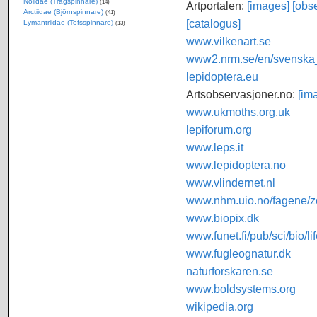
Nolidae (Trågspinnare)
(14)
Artportalen:
[images]
[obse
Arctiidae (Björnspinnare)
(41)
[catalogus]
Lymantriidae (Tofsspinnare)
(13)
www.vilkenart.se
www2.nrm.se/en/svenska_f
lepidoptera.eu
Artsobservasjoner.no:
[im
www.ukmoths.org.uk
lepiforum.org
www.leps.it
www.lepidoptera.no
www.vlindernet.nl
www.nhm.uio.no/fagene/zo
www.biopix.dk
www.funet.fi/pub/sci/bio/li
www.fugleognatur.dk
naturforskaren.se
www.boldsystems.org
wikipedia.org