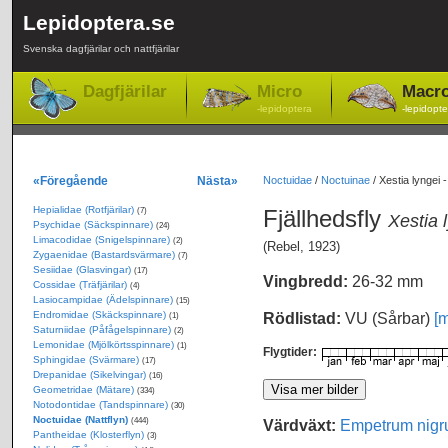
Lepidoptera.se
Svenska dagfjärilar och nattfjärilar
Dagfjärilar
Micro
Macr
-lepidoptera
-lepidopte
«Föregående
Nästa»
Noctuidae
/
Noctuinae
/
Xestia lyngei -
Hepialidae (Rotfjärilar)
Fjällhedsfly
(7)
Xestia 
Psychidae (Säckspinnare)
(24)
Limacodidae (Snigelspinnare)
(2)
(Rebel, 1923)
Zygaenidae (Bastardsvärmare)
(7)
Sesiidae (Glasvingar)
(17)
Vingbredd:
26-32 mm
Cossidae (Träfjärilar)
(4)
Lasiocampidae (Ädelspinnare)
(15)
Endromidae (Skäckspinnare)
Rödlistad:
VU (Sårbar)
[m
(1)
Saturniidae (Påfågelspinnare)
(2)
Lemonidae (Mjölkörtsspinnare)
(1)
Flygtider:
Sphingidae (Svärmare)
(17)
Drepanidae (Sikelvingar)
(16)
Geometridae (Mätare)
(334)
Notodontidae (Tandspinnare)
(30)
Noctuidae (Nattflyn)
Värdväxt:
Empetrum nig
(444)
Pantheidae (Klosterflyn)
(3)