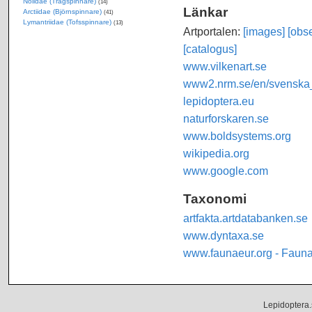
Nolidae (Trågspinnare)
(14)
Länkar
Arctiidae (Björnspinnare)
(41)
Lymantriidae (Tofsspinnare)
(13)
Artportalen:
[images]
[obse
[catalogus]
www.vilkenart.se
www2.nrm.se/en/svenska_f
lepidoptera.eu
naturforskaren.se
www.boldsystems.org
wikipedia.org
www.google.com
Taxonomi
artfakta.artdatabanken.se
www.dyntaxa.se
www.faunaeur.org - Faun
Lepidoptera