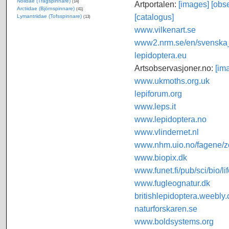
Nolidae (Trågspinnare)
(14)
Artportalen:
[images]
[obse
Arctiidae (Björnspinnare)
(41)
[catalogus]
Lymantriidae (Tofsspinnare)
(13)
www.vilkenart.se
www2.nrm.se/en/svenska_f
lepidoptera.eu
Artsobservasjoner.no:
[im
www.ukmoths.org.uk
lepiforum.org
www.leps.it
www.lepidoptera.no
www.vlindernet.nl
www.nhm.uio.no/fagene/zo
www.biopix.dk
www.funet.fi/pub/sci/bio/li
www.fugleognatur.dk
britishlepidoptera.weebly
naturforskaren.se
www.boldsystems.org