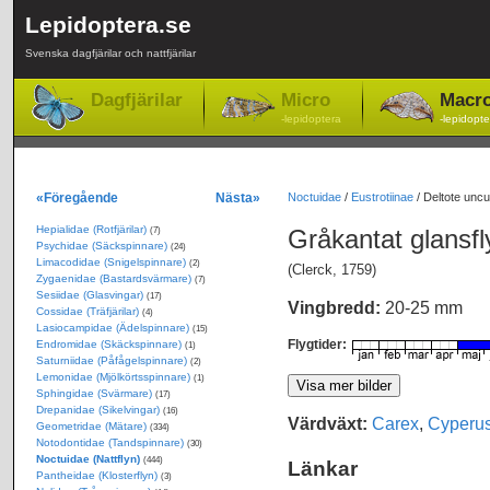
Lepidoptera.se
Svenska dagfjärilar och nattfjärilar
Dagfjärilar
Micro
Macr
-lepidoptera
-lepidopte
«Föregående
Nästa»
Noctuidae
/
Eustrotiinae
/
Deltote uncu
Hepialidae (Rotfjärilar)
Gråkantat glansf
(7)
Psychidae (Säckspinnare)
(24)
Limacodidae (Snigelspinnare)
(2)
(Clerck, 1759)
Zygaenidae (Bastardsvärmare)
(7)
Sesiidae (Glasvingar)
(17)
Vingbredd:
20-25 mm
Cossidae (Träfjärilar)
(4)
Lasiocampidae (Ädelspinnare)
(15)
Flygtider:
Endromidae (Skäckspinnare)
(1)
Saturniidae (Påfågelspinnare)
(2)
Lemonidae (Mjölkörtsspinnare)
(1)
Sphingidae (Svärmare)
(17)
Drepanidae (Sikelvingar)
(16)
Värdväxt:
Carex
,
Cyperu
Geometridae (Mätare)
(334)
Notodontidae (Tandspinnare)
(30)
Noctuidae (Nattflyn)
(444)
Länkar
Pantheidae (Klosterflyn)
(3)