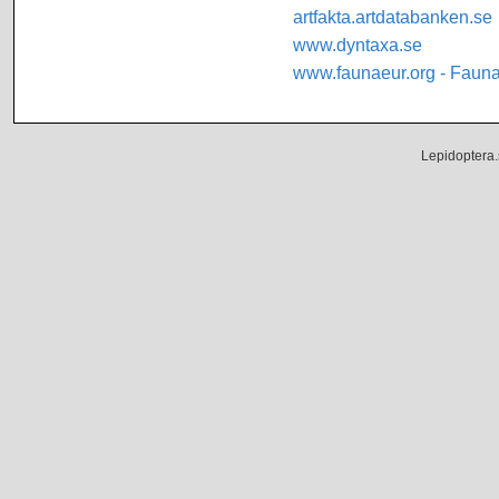
artfakta.artdatabanken.se
www.dyntaxa.se
www.faunaeur.org - Faun
Lepidoptera