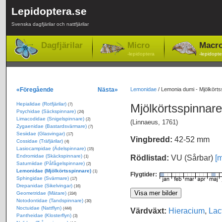
Lepidoptera.se
Svenska dagfjärilar och nattfjärilar
Dagfjärilar
Micro
Macr
-lepidoptera
-lepidopte
«Föregående
Nästa»
Lemonidae
/
Lemonia dumi - Mjölkörts
Hepialidae (Rotfjärilar)
Mjölkörtsspinnar
(7)
Psychidae (Säckspinnare)
(24)
Limacodidae (Snigelspinnare)
(2)
(Linnaeus, 1761)
Zygaenidae (Bastardsvärmare)
(7)
Sesiidae (Glasvingar)
(17)
Vingbredd:
42-52 mm
Cossidae (Träfjärilar)
(4)
Lasiocampidae (Ädelspinnare)
(15)
Endromidae (Skäckspinnare)
Rödlistad:
VU (Sårbar)
[m
(1)
Saturniidae (Påfågelspinnare)
(2)
Lemonidae (Mjölkörtsspinnare)
(1)
Flygtider:
Sphingidae (Svärmare)
(17)
Drepanidae (Sikelvingar)
(16)
Geometridae (Mätare)
(334)
Notodontidae (Tandspinnare)
(30)
Noctuidae (Nattflyn)
Värdväxt:
Hieracium
,
Lac
(444)
Pantheidae (Klosterflyn)
(3)