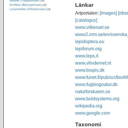
Nolidae (Trågspinnare)
(14)
Länkar
Arctiidae (Björnspinnare)
(41)
Lymantriidae (Tofsspinnare)
(13)
Artportalen:
[images]
[obse
[catalogus]
www.vilkenart.se
www2.nrm.se/en/svenska_f
lepidoptera.eu
lepiforum.org
www.leps.it
www.vlindernet.nl
www.biopix.dk
www.funet.fi/pub/sci/bio/li
www.fugleognatur.dk
naturforskaren.se
www.boldsystems.org
wikipedia.org
www.google.com
Taxonomi